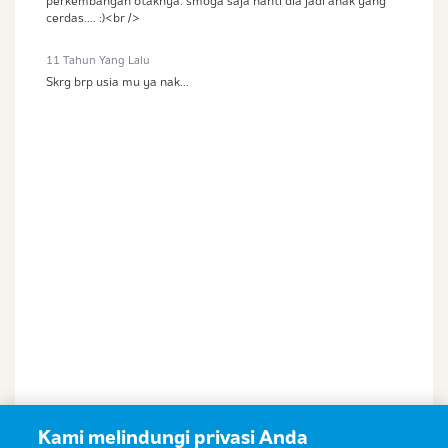
perkembangan otaknya. smoga saja nanti dia jadi anak yang
cerdas.... :)<br />
Saya setuju dengan
syarat dan ketentuan
serta
11 Tahun Yang Lalu
kebijakan privasi
Ibu & Balita
Skrg brp usia mu ya nak...
Saya setuju dan bersedia menerima informasi dari
Ibu & Balita, Frisian Flag Indonesia, dan partner Ibu
& Balita.
Kami melindungi privasi Anda