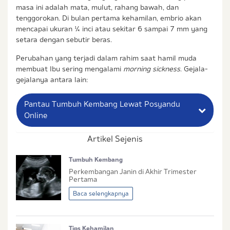
masa ini adalah mata, mulut, rahang bawah, dan
tenggorokan. Di bulan pertama kehamilan, embrio akan
mencapai ukuran ¼ inci atau sekitar 6 sampai 7 mm yang
setara dengan sebutir beras.
Perubahan yang terjadi dalam rahim saat hamil muda
membuat Ibu sering mengalami
morning sickness
. Gejala-
gejalanya antara lain:
Pantau Tumbuh Kembang Lewat Posyandu
Online
Artikel Sejenis
Nama Lengkap Ibu
Tumbuh Kembang
No. Handphone (Whatsapp)
Perkembangan Janin di Akhir Trimester
Pertama
Buat Password
Baca selengkapnya
Status / Kondisi Ibu Saat Ini
Tips Kehamilan