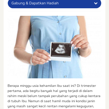
Gabung & Dapatkan Hadiah
Nama Lengkap Ibu
No. Handphone (Whatsapp)
Buat Password
Status / Kondisi Ibu Saat Ini
Tidak Hamil dan Memiliki Anak
Sedang Hamil
Sedang Hamil dan Memiliki Anak
Saya setuju dengan
syarat dan ketentuan
serta
Berapa minggu usia kehamilan Ibu saat ini? Di trimester
kebijakan privasi
Ibu & Balita
pertama, ada begitu banyak hal yang terjadi di dalam
Saya setuju dan bersedia menerima informasi dari
rahim meski belum tampak perubahan yang cukup kentara
Ibu & Balita, Frisian Flag Indonesia, dan partner Ibu
di tubuh Ibu. Namun di saat hamil muda ini kondisi janin
& Balita.
yang masih sangat kecil rentan mengalami keguguran,