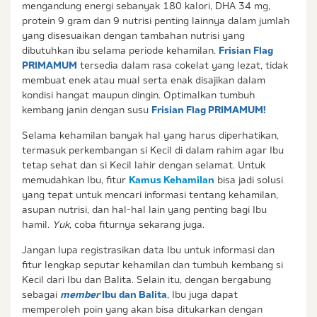
mengandung energi sebanyak 180 kalori, DHA 34 mg,
protein 9 gram dan 9 nutrisi penting lainnya dalam jumlah
yang disesuaikan dengan tambahan nutrisi yang
dibutuhkan ibu selama periode kehamilan.
Frisian Flag
PRIMAMUM
tersedia dalam rasa cokelat yang lezat, tidak
membuat enek atau mual serta enak disajikan dalam
kondisi hangat maupun dingin. Optimalkan tumbuh
kembang janin dengan susu
Frisian Flag PRIMAMUM!
Selama kehamilan banyak hal yang harus diperhatikan,
termasuk perkembangan si Kecil di dalam rahim agar Ibu
tetap sehat dan si Kecil lahir dengan selamat. Untuk
memudahkan Ibu, fitur
Kamus Kehamilan
bisa jadi solusi
yang tepat untuk mencari informasi tentang kehamilan,
asupan nutrisi, dan hal-hal lain yang penting bagi Ibu
hamil.
Yuk
, coba fiturnya sekarang juga.
Jangan lupa registrasikan data Ibu untuk informasi dan
fitur lengkap seputar kehamilan dan tumbuh kembang si
Kecil dari Ibu dan Balita. Selain itu, dengan bergabung
sebagai
member
Ibu dan Balita
, Ibu juga dapat
memperoleh poin yang akan bisa ditukarkan dengan