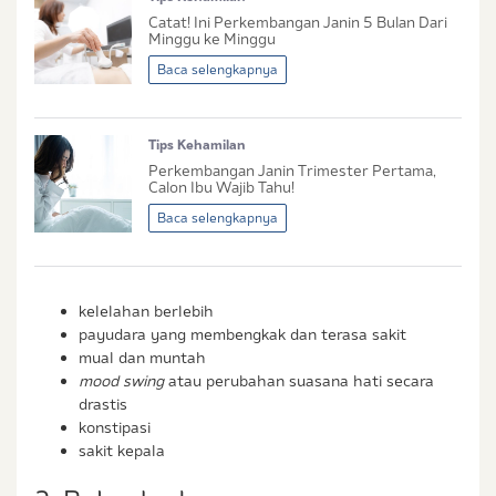
Tidak Hamil dan Memiliki Anak
Catat! Ini Perkembangan Janin 5 Bulan Dari
Sedang Hamil
Minggu ke Minggu
Sedang Hamil dan Memiliki Anak
Baca selengkapnya
Saya setuju dengan
syarat dan ketentuan
serta
Tips Kehamilan
kebijakan privasi
Ibu & Balita
Perkembangan Janin Trimester Pertama,
Saya setuju dan bersedia menerima informasi dari
Calon Ibu Wajib Tahu!
Ibu & Balita, Frisian Flag Indonesia, dan partner Ibu
Baca selengkapnya
& Balita.
kelelahan berlebih
payudara yang membengkak dan terasa sakit
mual dan muntah
mood swing
atau perubahan suasana hati secara
drastis
konstipasi
sakit kepala