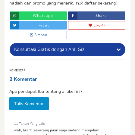
hadiah dan promo yang menarik.
Yuk
, daftar sekarang!
Whatsapp
Share
Tweet
Like
(4)
Simpan
Konsultasi Gratis dengan Ahli Gizi
Nama Lengkap Ibu
KOMENTAR
2 Komentar
No. Handphone (Whatsapp)
Apa pendapat Ibu tentang artikel ini?
Buat Password
Tulis Komentar
Status / Kondisi Ibu Saat Ini
Tidak Hamil dan Memiliki Anak
11 Tahun Yang Lalu
Sedang Hamil
wah, brarti sekarang janin saya sedang mengalami
Sedang Hamil dan Memiliki Anak