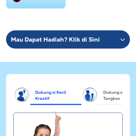
Mau Dapat Hadiah? Klik di Sini
Nama Lengkap Ibu
Nomor Handphone (terhubung dengan whatsapp)
Dukung si Kecil
Dukung si Kecil
Kreatif
Tangkas
Password
Status / Kondisi Ibu Saat Ini
Tidak Hamil dan Memiliki Anak