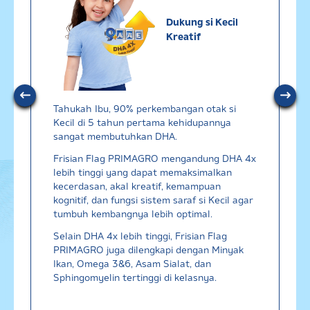
Sedang Hamil
Sedang Hamil dan Memiliki Anak
Dukung si Kecil
Kreatif
Saya setuju dengan
syarat dan ketentuan
serta
kebijakan privasi
Ibu & Balita
Tahukah Ibu, 90% perkembangan otak si
Kecil di 5 tahun pertama kehidupannya
Saya setuju dan bersedia menerima
sangat membutuhkan DHA.
informasi dari Ibu & Balita, Frisian Flag
Indonesia, dan partner Ibu & Balita.
Frisian Flag PRIMAGRO mengandung DHA 4x
lebih tinggi yang dapat memaksimalkan
kecerdasan, akal kreatif, kemampuan
kognitif, dan fungsi sistem saraf si Kecil agar
tumbuh kembangnya lebih optimal.
Selain DHA 4x lebih tinggi, Frisian Flag
PRIMAGRO juga dilengkapi dengan Minyak
Ikan, Omega 3&6, Asam Sialat, dan
Sphingomyelin tertinggi di kelasnya.