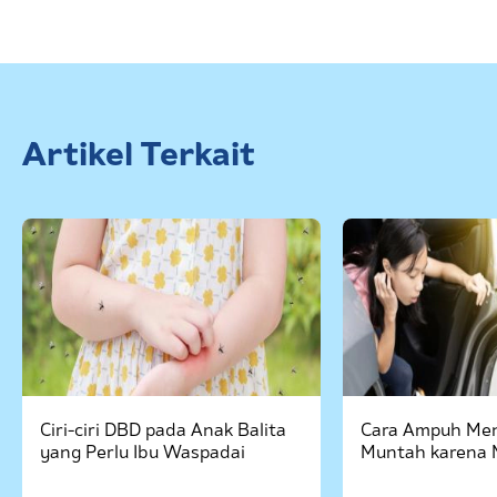
Nama Lengkap Ibu
Artikel Terkait
Nomor Handphone (terhubung dengan whatsapp)
Password
Status / Kondisi Ibu Saat Ini
Tidak Hamil dan Memiliki Anak
Sedang Hamil
Sedang Hamil dan Memiliki Anak
Cara Ampuh Mengatasi Anak
Cara Mengata
Muntah karena Masuk Angin
dan Mencret 
Saya setuju dengan
syarat dan ketentuan
serta
kebijakan privasi
Ibu & Balita