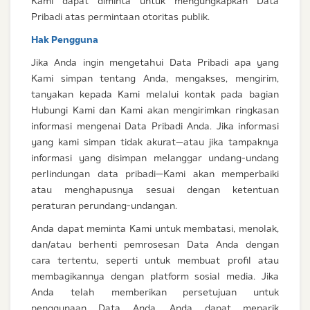
Kami dapat diminta untuk mengungkapkan Data
Pribadi atas permintaan otoritas publik.
Hak Pengguna
Jika Anda ingin mengetahui Data Pribadi apa yang
Kami simpan tentang Anda, mengakses, mengirim,
tanyakan kepada Kami melalui kontak pada bagian
Hubungi Kami dan Kami akan mengirimkan ringkasan
informasi mengenai Data Pribadi Anda. Jika informasi
yang kami simpan tidak akurat—atau jika tampaknya
informasi yang disimpan melanggar undang-undang
perlindungan data pribadi—Kami akan memperbaiki
atau menghapusnya sesuai dengan ketentuan
peraturan perundang-undangan.
Anda dapat meminta Kami untuk membatasi, menolak,
dan/atau berhenti pemrosesan Data Anda dengan
cara tertentu, seperti untuk membuat profil atau
membagikannya dengan platform sosial media. Jika
Anda telah memberikan persetujuan untuk
penggunaan Data Anda, Anda dapat menarik