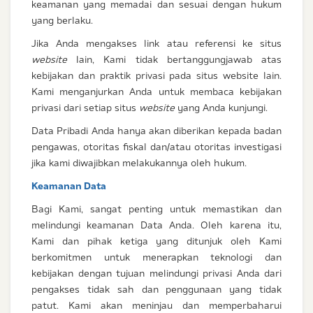
keamanan yang memadai dan sesuai dengan hukum
yang berlaku.
Jika Anda mengakses link atau referensi ke situs
website
lain, Kami tidak bertanggungjawab atas
kebijakan dan praktik privasi pada situs website lain.
Kami menganjurkan Anda untuk membaca kebijakan
privasi dari setiap situs
website
yang Anda kunjungi.
Data Pribadi Anda hanya akan diberikan kepada badan
pengawas, otoritas fiskal dan/atau otoritas investigasi
jika kami diwajibkan melakukannya oleh hukum.
Keamanan Data
Bagi Kami, sangat penting untuk memastikan dan
melindungi keamanan Data Anda. Oleh karena itu,
Kami dan pihak ketiga yang ditunjuk oleh Kami
berkomitmen untuk menerapkan teknologi dan
kebijakan dengan tujuan melindungi privasi Anda dari
pengakses tidak sah dan penggunaan yang tidak
patut. Kami akan meninjau dan memperbaharui