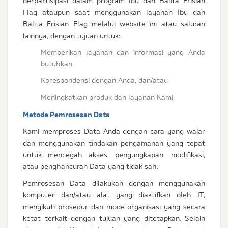
berpartisipasi dalam program Ibu dan Balita Frisian
Flag ataupun saat menggunakan layanan Ibu dan
Balita Frisian Flag melalui website ini atau saluran
lainnya, dengan tujuan untuk:
Memberikan layanan dan informasi yang Anda
butuhkan,
Korespondensi dengan Anda, dan/atau
Meningkatkan produk dan layanan Kami.
Metode Pemrosesan Data
Kami memproses Data Anda dengan cara yang wajar
dan menggunakan tindakan pengamanan yang tepat
untuk mencegah akses, pengungkapan, modifikasi,
atau penghancuran Data yang tidak sah.
Pemrosesan Data dilakukan dengan menggunakan
komputer dan/atau alat yang diaktifkan oleh IT,
mengikuti prosedur dan mode organisasi yang secara
ketat terkait dengan tujuan yang ditetapkan. Selain