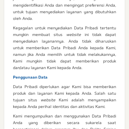
mengidentifikasi Anda dan mengingat preferensi Anda,
untuk tujuan menyediakan layanan yang dibutuhkan
oleh Anda.
Kegagalan untuk menyediakan Data Pribadi tertentu
mungkin membuat situs
website
ini tidak dapat
menyediakan layanannya. Anda tidak diharuskan
untuk memberikan Data Pribadi Anda kepada Kami,
namun jika Anda memilih untuk tidak melakukannya,
Kami mungkin tidak dapat memberikan produk
dan/atau layanan Kami kepada Anda.
Penggunaan Data
Data Pribadi diperlukan agar Kami bisa memberikan
produk dan layanan Kami kepada Anda. Salah satu
tujuan situs
website
Kami adalah menyampaikan
kepada Anda perihal identitas dan aktivitas Kami.
Kami mengumpulkan dan menggunakan Data Pribadi
Anda yang diberikan secara sukarela saat