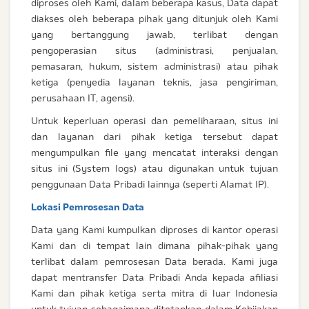
diproses oleh Kami, dalam beberapa kasus, Data dapat
diakses oleh beberapa pihak yang ditunjuk oleh Kami
yang bertanggung jawab, terlibat dengan
pengoperasian situs (administrasi, penjualan,
pemasaran, hukum, sistem administrasi) atau pihak
ketiga (penyedia layanan teknis, jasa pengiriman,
perusahaan IT, agensi).
Untuk keperluan operasi dan pemeliharaan, situs ini
dan layanan dari pihak ketiga tersebut dapat
mengumpulkan file yang mencatat interaksi dengan
situs ini (System logs) atau digunakan untuk tujuan
penggunaan Data Pribadi lainnya (seperti Alamat IP).
Lokasi Pemrosesan Data
Data yang Kami kumpulkan diproses di kantor operasi
Kami dan di tempat lain dimana pihak-pihak yang
terlibat dalam pemrosesan Data berada. Kami juga
dapat mentransfer Data Pribadi Anda kepada afiliasi
Kami dan pihak ketiga serta mitra di luar Indonesia
untuk tujuan sebagaimana ditetapkan dalam Kebijakan