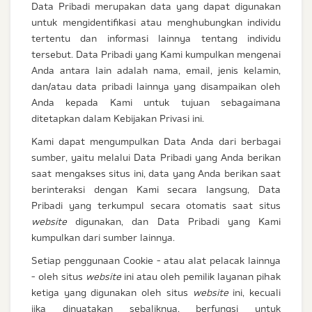
Data Pribadi merupakan data yang dapat digunakan
untuk mengidentifikasi atau menghubungkan individu
tertentu dan informasi lainnya tentang individu
tersebut. Data Pribadi yang Kami kumpulkan mengenai
Anda antara lain adalah nama, email, jenis kelamin,
dan/atau data pribadi lainnya yang disampaikan oleh
Anda kepada Kami untuk tujuan sebagaimana
ditetapkan dalam Kebijakan Privasi ini.
Kami dapat mengumpulkan Data Anda dari berbagai
sumber, yaitu melalui Data Pribadi yang Anda berikan
saat mengakses situs ini, data yang Anda berikan saat
berinteraksi dengan Kami secara langsung, Data
Pribadi yang terkumpul secara otomatis saat situs
website
digunakan, dan Data Pribadi yang Kami
kumpulkan dari sumber lainnya.
Setiap penggunaan Cookie - atau alat pelacak lainnya
- oleh situs
website
ini atau oleh pemilik layanan pihak
ketiga yang digunakan oleh situs
website
ini, kecuali
jika dinyatakan sebaliknya, berfungsi untuk