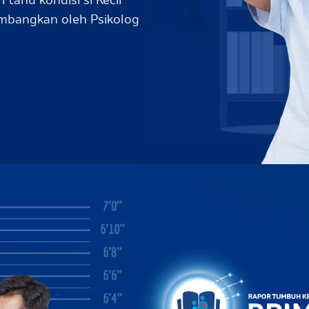
 tahu kondisi si Kecil
embangkan oleh Psikolog