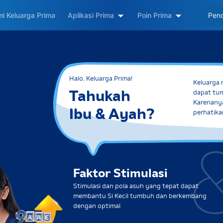
i Keluarga Prima
Aplikasi Prima
Poin Prima
Halo, Keluarga Prima!
Keluarga 
Tahukah
dapat tu
Karenanya
Ibu & Ayah?
perhatika
Faktor Stimulasi
Stimulasi dan pola asuh yang tepat dapat
membantu Si Kecil tumbuh dan berkembang
dengan optimal