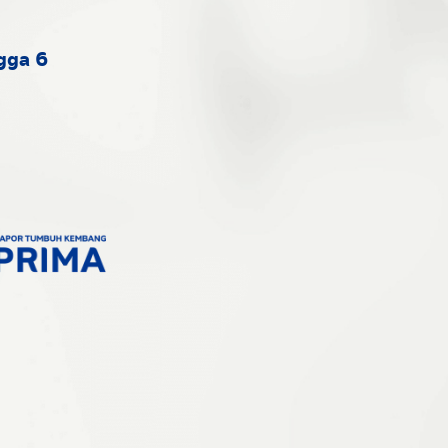
gga 6