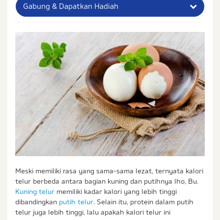
Gabung & Dapatkan Hadiah
Nama Lengkap Ibu
No. Handphone (Whatsapp)
Buat Password
Status / Kondisi Ibu Saat Ini
Tidak Hamil dan Memiliki Anak
Sedang Hamil
Sedang Hamil dan Memiliki Anak
Saya setuju dengan
syarat dan ketentuan
serta
Meski memiliki rasa yang sama-sama lezat, ternyata kalori
kebijakan privasi
Ibu & Balita
telur berbeda antara bagian kuning dan putihnya lho, Bu.
Kuning telur
memiliki kadar kalori yang lebih tinggi
Saya setuju dan bersedia menerima informasi dari
Ibu & Balita, Frisian Flag Indonesia, dan partner Ibu
dibandingkan
putih telur
. Selain itu, protein dalam putih
& Balita.
telur juga lebih tinggi, lalu apakah kalori telur ini