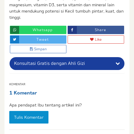
magnesium, vitamin D3, serta vitamin dan mineral lain
untuk mendukung potensi si Kecil tumbuh pintar, kuat, dan
tinggi.
Whatsapp
Share
Tweet
Like
Simpan
Konsultasi Gratis dengan Ahli Gizi
Nama Lengkap Ibu
KOMENTAR
1 Komentar
No. Handphone (Whatsapp)
Apa pendapat Ibu tentang artikel ini?
Buat Password
Tulis Komentar
Status / Kondisi Ibu Saat Ini
Tidak Hamil dan Memiliki Anak