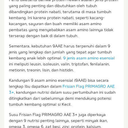
yang paling penting dan dibutuhkan oleh tubuh
dibandingkan protein nabati, terutama di masa tumbuh
kembang. Ini karena protein nabati, seperti kacang-
kacangan, sayuran dan buah memiliki asam amino
pembatas yang menyebabkan asam amino lainnya tidak
terserap dengan baik di dalam tubuh.
Sementara, kebutuhan 9AAE harus terpenuhi dalam 9
jenis yang lengkap dan jumlah yang tepat agar tumbuh
kembang anak lebih optimal.
9 jenis asam amino esensial
ini meliputi leusin, isoleusin, valin, triptofan, fenilalanin,
metionin, treonin, lisin, dan histidin.
Kandungan 9 asam amino esensial (9AAE) bisa secara
lengkap Ibu dapatkan dalam
Frisian Flag PRIMAGRO AAE
3+
, kandungan nutrisi dalam susu pertumbuhan ini sudah
ditingkatkan dari sebelumnya demi mendukung potensi
tumbuh kembang optimal si Kecil.
Susu Frisian Flag PRIMAGRO AAE 3+ juga diperkaya
dengan 9 nutrisi penting lainnya, seperti minyak ikan,
omega 3, omega 6, zat besi,
zinc,
protein
,
kalsium,