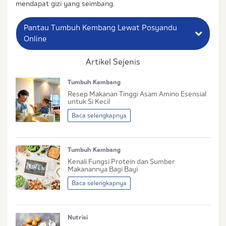
mendapat gizi yang seimbang.
Pantau Tumbuh Kembang Lewat Posyandu
Online
Artikel Sejenis
Nama Lengkap Ibu
Tumbuh Kembang
No. Handphone (Whatsapp)
Resep Makanan Tinggi Asam Amino Esensial
untuk Si Kecil
Buat Password
Baca selengkapnya
Status / Kondisi Ibu Saat Ini
Tumbuh Kembang
Tidak Hamil dan Memiliki Anak
Kenali Fungsi Protein dan Sumber
Sedang Hamil
Makanannya Bagi Bayi
Sedang Hamil dan Memiliki Anak
Baca selengkapnya
Saya setuju dengan
syarat dan ketentuan
serta
Nutrisi
kebijakan privasi
Ibu & Balita