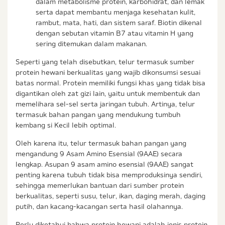
dalam metabolisme protein, karbohidrat, dan lemak
serta dapat membantu menjaga kesehatan kulit,
rambut, mata, hati, dan sistem saraf. Biotin dikenal
dengan sebutan vitamin B7 atau vitamin H yang
sering ditemukan dalam makanan.
Seperti yang telah disebutkan, telur termasuk sumber
protein hewani berkualitas yang wajib dikonsumsi sesuai
batas normal. Protein memiliki fungsi khas yang tidak bisa
digantikan oleh zat gizi lain, yaitu untuk membentuk dan
memelihara sel-sel serta jaringan tubuh. Artinya, telur
termasuk bahan pangan yang mendukung tumbuh
kembang si Kecil lebih optimal.
Oleh karena itu, telur termasuk bahan pangan yang
mengandung 9 Asam Amino Esensial (9AAE) secara
lengkap. Asupan 9 asam amino esensial (9AAE) sangat
penting karena tubuh tidak bisa memproduksinya sendiri,
sehingga memerlukan bantuan dari sumber protein
berkualitas, seperti susu, telur, ikan, daging merah, daging
putih, dan kacang-kacangan serta hasil olahannya.
Perlu diketahui bahwa protein hewani adalah jenis protein