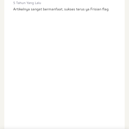
5 Tahun Yang Lalu
Sedang Hamil
Artikelnya sangat bermanfaat, sukses terus ya Frisian flag
Sedang Hamil dan Memiliki Anak
Saya setuju dengan
syarat dan ketentuan
serta
kebijakan privasi
Ibu & Balita
Saya setuju dan bersedia menerima informasi dari
Ibu & Balita, Frisian Flag Indonesia, dan partner Ibu
& Balita.