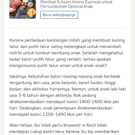
Manfaat 9 Asam Amino Esensial untuk
Saya setuju dan bersedia menerima informasi dari
Pertumbuhan Optimal Anak
Ibu & Balita, Frisian Flag Indonesia, dan partner Ibu
Baca selengkapnya
& Balita.
Karena perbedaan kandungan inilah yang membuat kuning
telur dan putih telur saling melengkapi untuk menambah
nutrisi untuk tumbuh kembang anak. Setelah mengetahui
kadar kalori putih telur yang rendah, lantas apakah
mengonsumsi putih telur aman untuk anak-anak?
Idealnya, kebutuhan kalori masing-masing anak berbeda
tergantung dari usia, jenis kelamin, berat badan, tinggi
badan, dan aktivitas hariannya. Namun, untuk anak laki-laki
usia 3-6 tahun dengan aktivitas fisik sedang
direkomendasikan mendapat kalori 1400-1600 kkal per
hari. Sedangkan, anak perempuan direkomendasikan
mendapat kalori 1200-1400 kkal per hari.
Akan tetapi, Ibu tidak perlu khawatir si Kecil tidak
mendapat cukup kalori telur karena Ibu bis memberikan