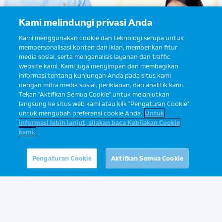
Kami melindungi privasi Anda
Kami menggunakan cookie dan teknologi serupa untuk
mempersonalisasi konten dan iklan, memberikan fitur
media sosial, serta menganalisis layanan dan traffic
website kami. Kami juga menyimpan dan membagikan
informasi tentang kunjungan Anda pada situs kami
dengan mitra media sosial, periklanan, dan analitik kami.
Tekan "Aktifkan Semua Cookie" untuk melanjutkan
Baca Selengkapnya
langsung ke situs web kami atau klik "Pengaturan Cookie"
untuk mengubah preferensi cookie Anda.
Untuk
informasi lebih lanjut, silakan baca Kebijakan Cookie
kami.
Ibu ingin konsultasi?
Yuk, tanyakan ke Sahabat Ibu Prima
Pengaturan Cookie
Aktifkan Semua Cookie
Fitur Balita 1-3