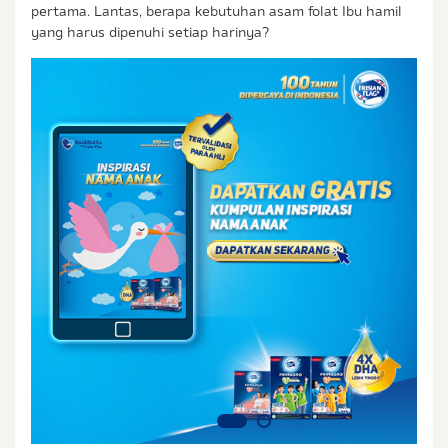
Saya setuju dan bersedia menerima informasi dari
pertama. Lantas, berapa kebutuhan asam folat Ibu hamil
Ibu & Balita, Frisian Flag Indonesia, dan partner Ibu
yang harus dipenuhi setiap harinya?
& Balita.