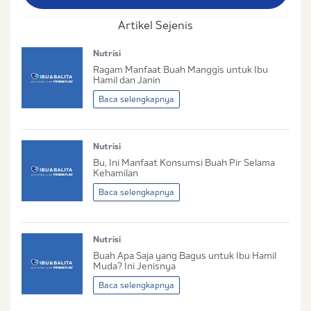
Artikel Sejenis
Nama Lengkap Ibu
Nutrisi
No. Handphone (Whatsapp)
Ragam Manfaat Buah Manggis untuk Ibu
Hamil dan Janin
Buat Password
Baca selengkapnya
Status / Kondisi Ibu Saat Ini
Nutrisi
Tidak Hamil dan Memiliki Anak
Bu, Ini Manfaat Konsumsi Buah Pir Selama
Sedang Hamil
Kehamilan
Sedang Hamil dan Memiliki Anak
Baca selengkapnya
Saya setuju dengan
syarat dan ketentuan
serta
Nutrisi
kebijakan privasi
Ibu & Balita
Buah Apa Saja yang Bagus untuk Ibu Hamil
Saya setuju dan bersedia menerima informasi dari
Muda? Ini Jenisnya
Ibu & Balita, Frisian Flag Indonesia, dan partner Ibu
Baca selengkapnya
& Balita.