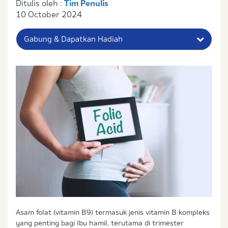
Ditulis oleh :
Tim Penulis
10 October 2024
Gabung & Dapatkan Hadiah
Nama Lengkap Ibu
No. Handphone (Whatsapp)
Buat Password
Status / Kondisi Ibu Saat Ini
Tidak Hamil dan Memiliki Anak
Sedang Hamil
Sedang Hamil dan Memiliki Anak
Saya setuju dengan
syarat dan ketentuan
serta
Asam folat (vitamin B9) termasuk jenis vitamin B kompleks
kebijakan privasi
Ibu & Balita
yang penting bagi Ibu hamil, terutama di trimester