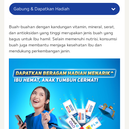
Gabung & Dapatkan Hadiah
Nama Lengkap Ibu
Buah-buahan dengan kandungan vitamin, mineral, serat,
dan antioksidan yang tinggi merupakan jenis buah yang
No. Handphone (Whatsapp)
bagus untuk Ibu hamil. Selain memenuhi nutrisi, konsumsi
buah juga membantu menjaga kesehatan Ibu dan
mendukung perkembangan janin.
Buat Password
Status / Kondisi Ibu Saat Ini
Tidak Hamil dan Memiliki Anak
Sedang Hamil
Sedang Hamil dan Memiliki Anak
Saya setuju dengan
syarat dan ketentuan
serta
kebijakan privasi
Ibu & Balita
Saya setuju dan bersedia menerima informasi dari
Ibu & Balita, Frisian Flag Indonesia, dan partner Ibu