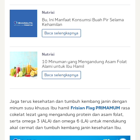
Status / Kondisi Ibu Saat Ini
Nutrisi
Tidak Hamil dan Memiliki Anak
Bu, Ini Manfaat Konsumsi Buah Pir Selama
Sedang Hamil
Kehamilan
Sedang Hamil dan Memiliki Anak
Baca selengkapnya
Saya setuju dengan
syarat dan ketentuan
serta
Nutrisi
kebijakan privasi
Ibu & Balita
10 Minuman yang Mengandung Asam Folat
Saya setuju dan bersedia menerima informasi dari
Alami untuk Ibu Hamil
Ibu & Balita, Frisian Flag Indonesia, dan partner Ibu
Baca selengkapnya
& Balita.
Jaga terus kesehatan dan tumbuh kembang janin dengan
minum susu khusus Ibu hamil
Frisian Flag PRIMAMUM
rasa
cokelat lezat yang mengandung protein dan asam folat,
serta omega 3 (ALA) dan omega 6 (LA) untuk mendukung
akal cermat dan tumbuh kembang janin kesehatan Ibu.