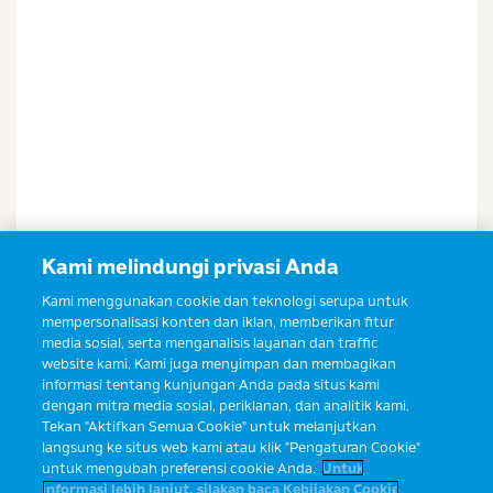
Kami melindungi privasi Anda
Kami menggunakan cookie dan teknologi serupa untuk
mempersonalisasi konten dan iklan, memberikan fitur
media sosial, serta menganalisis layanan dan traffic
website kami. Kami juga menyimpan dan membagikan
informasi tentang kunjungan Anda pada situs kami
dengan mitra media sosial, periklanan, dan analitik kami.
Tekan "Aktifkan Semua Cookie" untuk melanjutkan
langsung ke situs web kami atau klik "Pengaturan Cookie"
untuk mengubah preferensi cookie Anda.
Untuk
informasi lebih lanjut, silakan baca Kebijakan Cookie