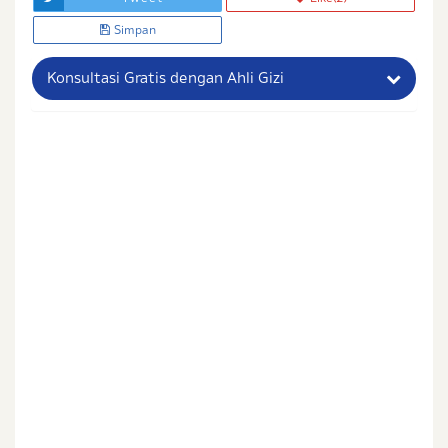
Simpan
Konsultasi Gratis dengan Ahli Gizi
Nama Lengkap Ibu
No. Handphone (Whatsapp)
Buat Password
Status / Kondisi Ibu Saat Ini
Tidak Hamil dan Memiliki Anak
Sedang Hamil
Sedang Hamil dan Memiliki Anak
Saya setuju dengan
syarat dan ketentuan
serta
kebijakan privasi
Ibu & Balita