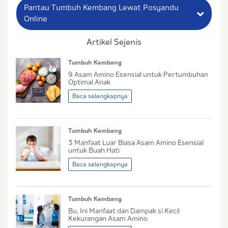
Pantau Tumbuh Kembang Lewat Posyandu
Online
Artikel Sejenis
Nama Lengkap Ibu
Tumbuh Kembang
No. Handphone (Whatsapp)
9 Asam Amino Esensial untuk Pertumbuhan
Optimal Anak
Buat Password
Baca selengkapnya
Status / Kondisi Ibu Saat Ini
Tumbuh Kembang
Tidak Hamil dan Memiliki Anak
3 Manfaat Luar Biasa Asam Amino Esensial
Sedang Hamil
untuk Buah Hati
Sedang Hamil dan Memiliki Anak
Baca selengkapnya
Saya setuju dengan
syarat dan ketentuan
serta
Tumbuh Kembang
kebijakan privasi
Ibu & Balita
Bu, Ini Manfaat dan Dampak si Kecil
Saya setuju dan bersedia menerima informasi dari
Kekurangan Asam Amino
Ibu & Balita, Frisian Flag Indonesia, dan partner Ibu