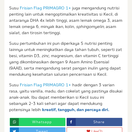
Susu
Frisian Flag PRIMAGRO 1+
juga mengandung nutrisi
penting lain untuk mengoptimalkan kreativitas si Kecil, di
antaranya DHA 4x lebih tinggi, asam lemak omega 3, asam
lemak omega 6, minyak ikan, kolin,
sphingomyelin,
asam
sialat, dan tirosin tertinggi.
Susu pertumbuhan ini pun diperkaya 5 nutrisi penting
lainnya untuk meningkatkan daya tahan tubuh, seperti zat
besi, vitamin D3,
zinc,
magnesium, dan vitamin C tertinggi
yang dikombinasikan dengan 9 Asam Amino Esensial
(9AAE), serta mengandung serat pangan inulin yang dapat
mendukung kesehatan saluran pencernaan si Kecil.
Susu
Frisian Flag PRIMAGRO 1+
hadir dengan 3 varian
rasa, yaitu vanilla, madu, dan cokelat yang pastinya disukai
anak-anak. Ibu dapat memberikan si Kecil susu ini
sebanyak 2-3 kali sehari agar dapat mendukung
potensinya lebih
kreatif, tangguh, dan percaya diri.
Whatsapp
Share
Tweet
Like
(2)