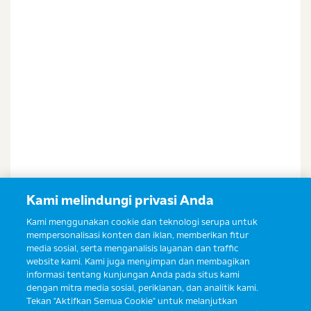
Saya setuju dan bersedia menerima informasi dari
Ibu & Balita, Frisian Flag Indonesia, dan partner Ibu
& Balita.
Kami melindungi privasi Anda
Kami menggunakan cookie dan teknologi serupa untuk
mempersonalisasi konten dan iklan, memberikan fitur
media sosial, serta menganalisis layanan dan traffic
website kami. Kami juga menyimpan dan membagikan
informasi tentang kunjungan Anda pada situs kami
dengan mitra media sosial, periklanan, dan analitik kami.
Tekan "Aktifkan Semua Cookie" untuk melanjutkan