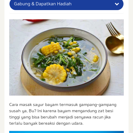
Gabung & Dapatkan Hadiah
Nama Lengkap Ibu
No. Handphone (Whatsapp)
Buat Password
Status / Kondisi Ibu Saat Ini
Tidak Hamil dan Memiliki Anak
Sedang Hamil
Sedang Hamil dan Memiliki Anak
Saya setuju dengan
syarat dan ketentuan
serta
Cara masak sayur bayam termasuk gampang-gampang
kebijakan privasi
Ibu & Balita
susah ya, Bu? Ini karena bayam mengandung zat besi
Saya setuju dan bersedia menerima informasi dari
tinggi yang bisa berubah menjadi senyawa racun jika
Ibu & Balita, Frisian Flag Indonesia, dan partner Ibu
terlalu banyak bereaksi dengan udara.
& Balita.