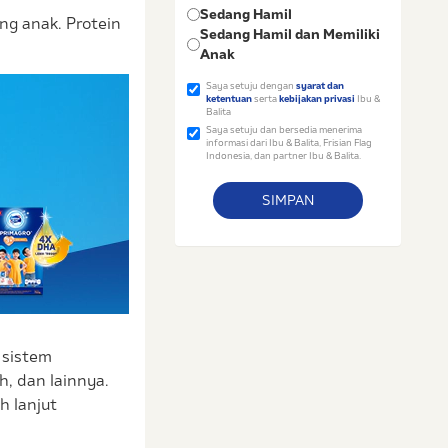
Sedang Hamil
g anak. Protein
Sedang Hamil dan Memiliki
Anak
Saya setuju dengan
syarat dan
ketentuan
serta
kebijakan privasi
Ibu &
Balita
Saya setuju dan bersedia menerima
informasi dari Ibu & Balita, Frisian Flag
Indonesia, dan partner Ibu & Balita.
 sistem
, dan lainnya.
h lanjut