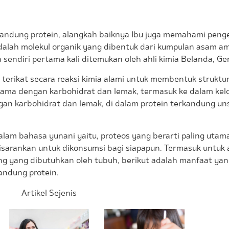
ung protein, alangkah baiknya Ibu juga memahami penge
dalah molekul organik yang dibentuk dari kumpulan asam a
sendiri pertama kali ditemukan oleh ahli kimia Belanda, Ge
erikat secara reaksi kimia alami untuk membentuk struktu
rsama dengan karbohidrat dan lemak, termasuk ke dalam ke
gan karbohidrat dan lemak, di dalam protein terkandung un
alam bahasa yunani yaitu, proteos yang berarti paling utama
sarankan untuk dikonsumsi bagi siapapun. Termasuk untuk 
ng yang dibutuhkan oleh tubuh, berikut adalah manfaat ya
andung protein.
Artikel Sejenis