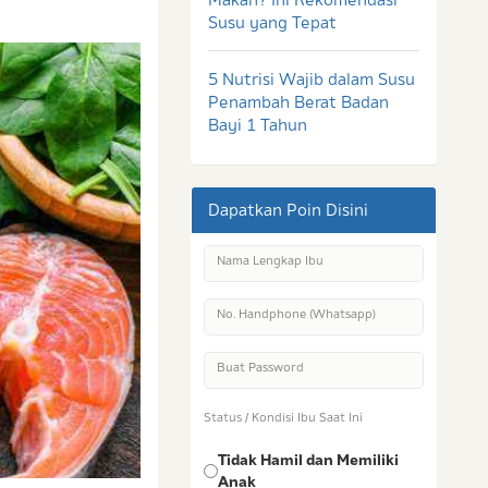
Susu yang Tepat
5 Nutrisi Wajib dalam Susu
Penambah Berat Badan
Bayi 1 Tahun
Dapatkan Poin Disini
Nama Lengkap Ibu
No. Handphone (Whatsapp)
Buat Password
Status / Kondisi Ibu Saat Ini
Tidak Hamil dan Memiliki
Anak