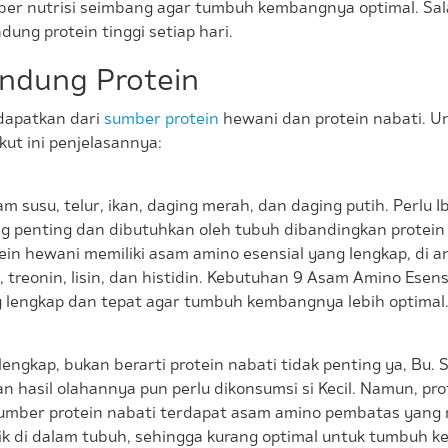
ber nutrisi seimbang agar tumbuh kembangnya optimal. Sal
ng protein tinggi setiap hari.
ndung Protein
dapatkan dari
sumber protein
hewani dan protein nabati. U
ut ini penjelasannya:
 susu, telur, ikan, daging merah, dan daging putih. Perlu 
ing penting dan dibutuhkan oleh tubuh dibandingkan protein
ein hewani memiliki asam amino esensial yang lengkap, di an
in, treonin, lisin, dan histidin. Kebutuhan 9 Asam Amino Esens
ng lengkap dan tepat agar tumbuh kembangnya lebih optimal
engkap, bukan berarti protein nabati tidak penting ya, Bu.
dan hasil olahannya pun perlu dikonsumsi si Kecil. Namun, pro
 Sumber protein nabati terdapat asam amino pembatas yan
k di dalam tubuh, sehingga kurang optimal untuk tumbuh ke