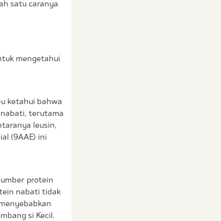
ah satu caranya
ntuk mengetahui
Ibu ketahui bahwa
 nabati, terutama
taranya leusin,
ial (9AAE) ini
.
 Sumber protein
tein nabati tidak
g menyebabkan
mbang si Kecil.