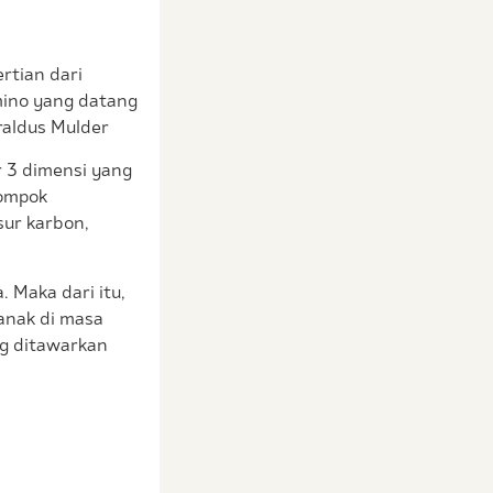
rtian dari
mino yang datang
raldus Mulder
r 3 dimensi yang
lompok
sur karbon,
. Maka dari itu,
anak di masa
ng ditawarkan