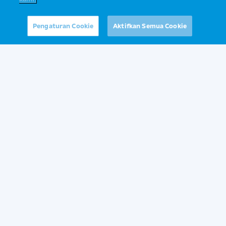
Ibu ingin konsultasi?
Yuk, tanyakan ke Sahabat Ibu Prima
Pengaturan Cookie
Aktifkan Semua Cookie
Baca Selengkapnya