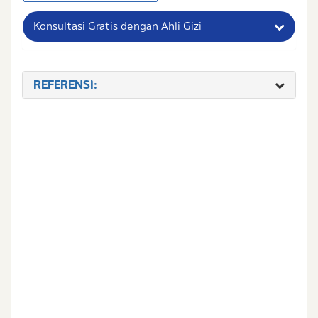
Konsultasi Gratis dengan Ahli Gizi
Nama Lengkap Ibu
REFERENSI:
No. Handphone (Whatsapp)
Buat Password
Status / Kondisi Ibu Saat Ini
Tidak Hamil dan Memiliki Anak
Sedang Hamil
Sedang Hamil dan Memiliki Anak
Saya setuju dengan
syarat dan ketentuan
serta
kebijakan privasi
Ibu & Balita
Saya setuju dan bersedia menerima informasi dari
Ibu & Balita, Frisian Flag Indonesia, dan partner Ibu