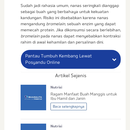
Sudah jadi rahasia umum, nanas seringkali dianggap
sebagai buah yang berbahaya untuk kekuatan
kandungan. Risiko ini disebabkan karena nanas
mengandung
bromelain
, sebuah enzim yang dapat
memecah protein. Jika dikonsumsi secara berlebihan,
bromelain
pada nanas dapat menyebabkan kontraksi
rahim di awal kehamilan dan persalinan dini.
Pantau Tumbuh Kembang Lewat
Posyandu Online
Artikel Sejenis
Nama Lengkap Ibu
Nutrisi
No. Handphone (Whatsapp)
Ragam Manfaat Buah Manggis untuk
Ibu Hamil dan Janin
Buat Password
Baca selengkapnya
Status / Kondisi Ibu Saat Ini
Nutrisi
Tidak Hamil dan Memiliki Anak