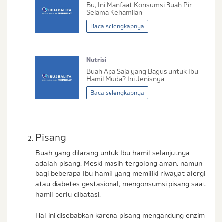
Bu, Ini Manfaat Konsumsi Buah Pir
Sedang Hamil
Selama Kehamilan
Sedang Hamil dan Memiliki Anak
Baca selengkapnya
Saya setuju dengan
syarat dan ketentuan
Nutrisi
serta
kebijakan privasi
Ibu & Balita
Buah Apa Saja yang Bagus untuk Ibu
Saya setuju dan bersedia menerima informasi
Hamil Muda? Ini Jenisnya
dari Ibu & Balita, Frisian Flag Indonesia, dan
Baca selengkapnya
partner Ibu & Balita.
Pisang
Buah yang dilarang untuk Ibu hamil selanjutnya
adalah pisang. Meski masih tergolong aman, namun
bagi beberapa Ibu hamil yang memiliki riwayat alergi
atau diabetes gestasional, mengonsumsi pisang saat
hamil perlu dibatasi.
Hal ini disebabkan karena pisang mengandung enzim