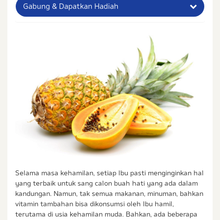
Gabung & Dapatkan Hadiah
Nama Lengkap Ibu
No. Handphone (Whatsapp)
Buat Password
Status / Kondisi Ibu Saat Ini
Tidak Hamil dan Memiliki Anak
Sedang Hamil
Sedang Hamil dan Memiliki Anak
Saya setuju dengan
syarat dan ketentuan
serta
Selama masa kehamilan, setiap Ibu pasti menginginkan hal
kebijakan privasi
Ibu & Balita
yang terbaik untuk sang calon buah hati yang ada dalam
Saya setuju dan bersedia menerima informasi dari
kandungan. Namun, tak semua makanan, minuman, bahkan
Ibu & Balita, Frisian Flag Indonesia, dan partner Ibu
vitamin tambahan bisa dikonsumsi oleh Ibu hamil,
& Balita.
terutama di usia kehamilan muda. Bahkan, ada beberapa