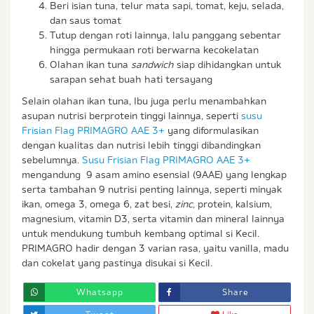
Beri isian tuna, telur mata sapi, tomat, keju, selada,
dan saus tomat
Tutup dengan roti lainnya, lalu panggang sebentar
hingga permukaan roti berwarna kecokelatan
Olahan ikan tuna
sandwich
siap dihidangkan untuk
sarapan sehat buah hati tersayang
Selain olahan ikan tuna, Ibu juga perlu menambahkan
asupan nutrisi berprotein tinggi lainnya, seperti
susu
Frisian Flag PRIMAGRO AAE 3+
yang diformulasikan
dengan kualitas dan nutrisi lebih tinggi dibandingkan
sebelumnya.
Susu Frisian Flag PRIMAGRO AAE 3+
mengandung 9 asam amino esensial (9AAE) yang lengkap
serta tambahan 9 nutrisi penting lainnya, seperti minyak
ikan, omega 3, omega 6, zat besi,
zinc,
protein
,
kalsium,
magnesium, vitamin D3, serta vitamin dan mineral lainnya
untuk mendukung tumbuh kembang optimal si Kecil.
PRIMAGRO hadir dengan 3 varian rasa, yaitu vanilla, madu
dan cokelat yang pastinya disukai si Kecil.
Whatsapp
Share