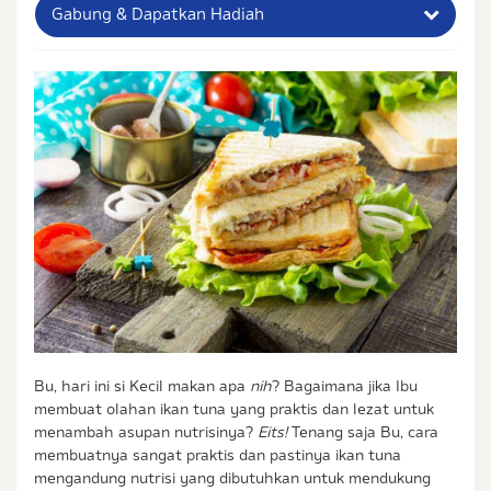
Gabung & Dapatkan Hadiah
Nama Lengkap Ibu
No. Handphone (Whatsapp)
Buat Password
Status / Kondisi Ibu Saat Ini
Tidak Hamil dan Memiliki Anak
Sedang Hamil
Sedang Hamil dan Memiliki Anak
Saya setuju dengan
syarat dan ketentuan
serta
Bu, hari ini si Kecil makan apa
nih
? Bagaimana jika Ibu
kebijakan privasi
Ibu & Balita
membuat olahan ikan tuna yang praktis dan lezat untuk
Saya setuju dan bersedia menerima informasi dari
menambah asupan nutrisinya?
Eits!
Tenang saja Bu, cara
Ibu & Balita, Frisian Flag Indonesia, dan partner Ibu
membuatnya sangat praktis dan pastinya ikan tuna
& Balita.
mengandung nutrisi yang dibutuhkan untuk mendukung