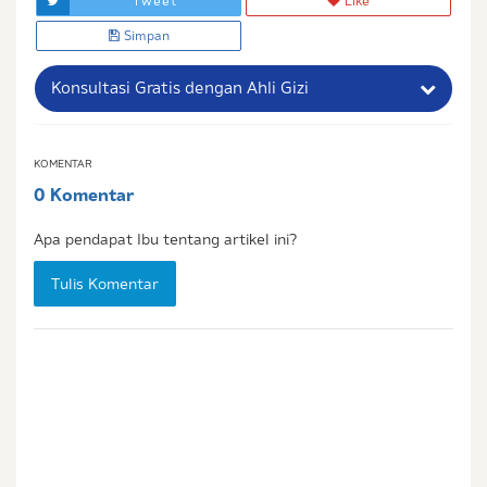
Tweet
Like
Simpan
Konsultasi Gratis dengan Ahli Gizi
Nama Lengkap Ibu
KOMENTAR
0 Komentar
No. Handphone (Whatsapp)
Apa pendapat Ibu tentang artikel ini?
Buat Password
Tulis Komentar
Status / Kondisi Ibu Saat Ini
Tidak Hamil dan Memiliki Anak
Sedang Hamil
Sedang Hamil dan Memiliki Anak
Saya setuju dengan
syarat dan ketentuan
serta
kebijakan privasi
Ibu & Balita