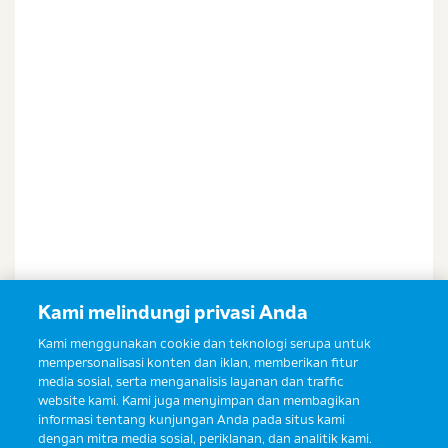
Saya setuju dan bersedia menerima informasi dari
Ibu & Balita, Frisian Flag Indonesia, dan partner Ibu
& Balita.
Kami melindungi privasi Anda
Kami menggunakan cookie dan teknologi serupa untuk
mempersonalisasi konten dan iklan, memberikan fitur
media sosial, serta menganalisis layanan dan traffic
website kami. Kami juga menyimpan dan membagikan
informasi tentang kunjungan Anda pada situs kami
dengan mitra media sosial, periklanan, dan analitik kami.