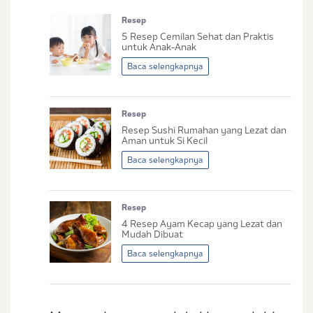
Resep
No. Handphone (Whatsapp)
5 Resep Cemilan Sehat dan Praktis
untuk Anak-Anak
Buat Password
Baca selengkapnya
Status / Kondisi Ibu Saat Ini
Resep
Tidak Hamil dan Memiliki Anak
Resep Sushi Rumahan yang Lezat dan
Sedang Hamil
Aman untuk Si Kecil
Sedang Hamil dan Memiliki Anak
Baca selengkapnya
Saya setuju dengan
syarat dan ketentuan
Resep
serta
kebijakan privasi
Ibu & Balita
4 Resep Ayam Kecap yang Lezat dan
Saya setuju dan bersedia menerima informasi
Mudah Dibuat
dari Ibu & Balita, Frisian Flag Indonesia, dan
Baca selengkapnya
partner Ibu & Balita.