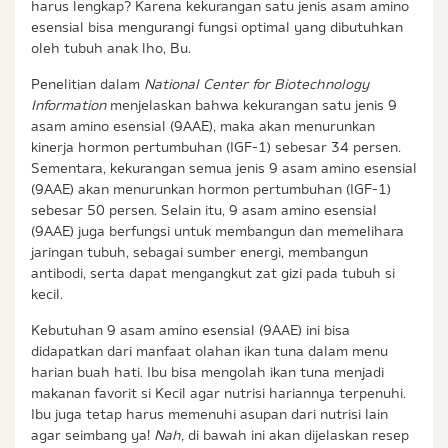
harus lengkap? Karena kekurangan satu jenis asam amino
esensial bisa mengurangi fungsi optimal yang dibutuhkan
oleh tubuh anak lho, Bu.
Penelitian dalam
National Center for Biotechnology
Information
menjelaskan bahwa kekurangan satu jenis 9
asam amino esensial (9AAE), maka akan menurunkan
kinerja hormon pertumbuhan (IGF-1) sebesar 34 persen.
Sementara, kekurangan semua jenis 9 asam amino esensial
(9AAE) akan menurunkan hormon pertumbuhan (IGF-1)
sebesar 50 persen. Selain itu, 9 asam amino esensial
(9AAE) juga berfungsi untuk membangun dan memelihara
jaringan tubuh, sebagai sumber energi, membangun
antibodi, serta dapat mengangkut zat gizi pada tubuh si
kecil.
Kebutuhan 9 asam amino esensial (9AAE) ini bisa
didapatkan dari manfaat olahan ikan tuna dalam menu
harian buah hati. Ibu bisa mengolah ikan tuna menjadi
makanan favorit si Kecil agar nutrisi hariannya terpenuhi.
Ibu juga tetap harus memenuhi asupan dari nutrisi lain
agar seimbang ya!
Nah,
di bawah ini akan dijelaskan resep