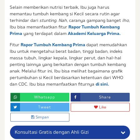
Selain memberikan nutrisi terbaik, Ibu juga harus
memantau tumbuh kembang si Kecil secara rutin agar
terhindar dari
stunting. Nah,
caranya gampang banget
lho,
Ibu bisa memanfaatkan fitur
Rapor Tumbuh Kembang
Prima
yang terdapat dalam
Akademi Keluarga Prima
.
Fitur
Rapor Tumbuh Kembang Prima
dapat memudahkan
Ibu untuk mengetahui berat badan, tinggi badan, indeks
massa tubuh, lingkar kepala, lingkar perut, dan hal-hal
penting lainnya yang berkaitan dengan tumbuh kembang
anak. Melalui fitur ini, Ibu bisa melihat bagaimana grafik
pertumbuhan si Kecil berdasarkan ketentuan dari WHO
dan CDC. Ibu bisa memanfaatkan fiturnya
di sini
.
Whatsapp
Share
Tweet
Like
Simpan
Konsultasi Gratis dengan Ahli Gizi