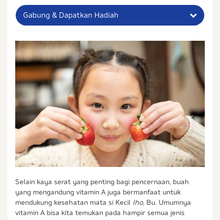
Gabung & Dapatkan Hadiah
Nama Lengkap Ibu
No. Handphone (Whatsapp)
Buat Password
Status / Kondisi Ibu Saat Ini
Tidak Hamil dan Memiliki Anak
Sedang Hamil
Sedang Hamil dan Memiliki Anak
Saya setuju dengan
syarat dan ketentuan
serta
Selain kaya serat yang penting bagi pencernaan, buah
kebijakan privasi
Ibu & Balita
yang mengandung vitamin A juga bermanfaat untuk
Saya setuju dan bersedia menerima informasi dari
mendukung kesehatan mata si Kecil
lho,
Bu. Umumnya
Ibu & Balita, Frisian Flag Indonesia, dan partner Ibu
vitamin A bisa kita temukan pada hampir semua jenis