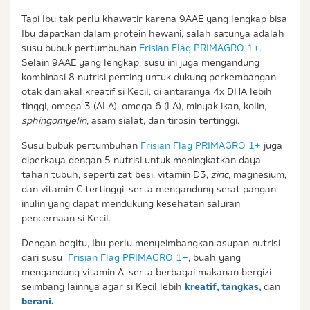
Tapi Ibu tak perlu khawatir karena 9AAE yang lengkap bisa
Ibu dapatkan dalam protein hewani, salah satunya adalah
susu bubuk pertumbuhan
Frisian Flag PRIMAGRO 1+
.
Selain 9AAE yang lengkap, susu ini juga mengandung
kombinasi 8 nutrisi penting untuk dukung perkembangan
otak dan akal kreatif si Kecil, di antaranya 4x DHA lebih
tinggi, omega 3 (ALA), omega 6 (LA), minyak ikan, kolin,
sphingomyelin,
asam sialat, dan tirosin tertinggi.
Susu bubuk pertumbuhan
Frisian Flag PRIMAGRO 1+
juga
diperkaya dengan 5 nutrisi untuk meningkatkan daya
tahan tubuh, seperti zat besi, vitamin D3,
zinc,
magnesium,
dan vitamin C tertinggi, serta mengandung serat pangan
inulin yang dapat mendukung kesehatan saluran
pencernaan si Kecil.
Dengan begitu, Ibu perlu menyeimbangkan asupan nutrisi
dari susu
Frisian Flag PRIMAGRO 1+
, buah yang
mengandung vitamin A, serta berbagai makanan bergizi
seimbang lainnya agar si Kecil lebih
kreatif, tangkas,
dan
berani.