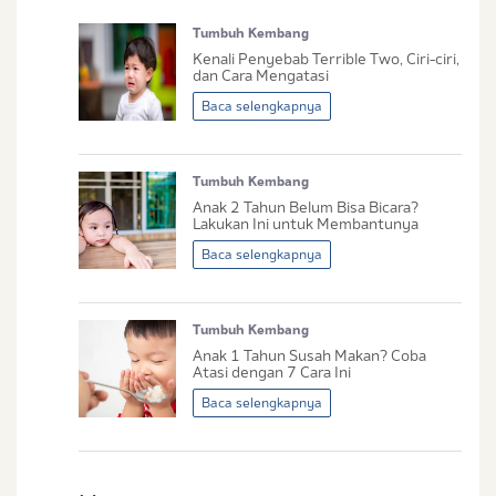
Tumbuh Kembang
No. Handphone (Whatsapp)
Kenali Penyebab Terrible Two, Ciri-ciri,
dan Cara Mengatasi
Buat Password
Baca selengkapnya
Status / Kondisi Ibu Saat Ini
Tumbuh Kembang
Tidak Hamil dan Memiliki Anak
Anak 2 Tahun Belum Bisa Bicara?
Sedang Hamil
Lakukan Ini untuk Membantunya
Sedang Hamil dan Memiliki Anak
Baca selengkapnya
Saya setuju dengan
syarat dan ketentuan
Tumbuh Kembang
serta
kebijakan privasi
Ibu & Balita
Anak 1 Tahun Susah Makan? Coba
Saya setuju dan bersedia menerima informasi
Atasi dengan 7 Cara Ini
dari Ibu & Balita, Frisian Flag Indonesia, dan
Baca selengkapnya
partner Ibu & Balita.