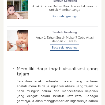
Tumbuh Kembang
Tidak Hamil dan Memiliki Anak
Anak 2 Tahun Belum Bisa Bicara? Lakukan Ini
Sedang Hamil
untuk Membantunya
Sedang Hamil dan Memiliki Anak
Baca selengkapnya
Saya setuju dengan
syarat dan ketentuan
serta
Tumbuh Kembang
kebijakan privasi
Ibu & Balita
Anak 1 Tahun Susah Makan? Coba Atasi
Saya setuju dan bersedia menerima informasi dari
dengan 7 Cara Ini
Ibu & Balita, Frisian Flag Indonesia, dan partner Ibu
Baca selengkapnya
& Balita.
Memiliki daya ingat visualisasi yang
tajam
Kelebihan anak terlambat bicara yang pertama
adalah memiliki daya ingat visualisasi yang tajam. Si
Kecil mungkin belum bisa menceritakan kejadian
yang diingat dalam bentuk kata-kata. Sebagai
gantinya, ia akan menggambarkan ingatannya dalam