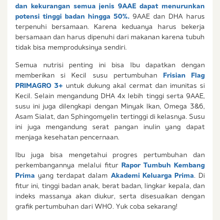
dan kekurangan semua jenis 9AAE dapat menurunkan
potensi tinggi badan hingga 50%.
9AAE dan DHA harus
terpenuhi bersamaan. Karena keduanya harus bekerja
bersamaan dan harus dipenuhi dari makanan karena tubuh
tidak bisa memproduksinya sendiri.
Semua nutrisi penting ini bisa Ibu dapatkan dengan
memberikan si Kecil susu pertumbuhan
Frisian Flag
PRIMAGRO 3+
untuk dukung akal cermat dan imunitas si
Kecil. Selain mengandung DHA 4x lebih tinggi serta 9AAE,
susu ini juga dilengkapi dengan Minyak Ikan, Omega 3&6,
Asam Sialat, dan Sphingomyelin tertinggi di kelasnya. Susu
ini juga mengandung serat pangan inulin yang dapat
menjaga kesehatan pencernaan.
Ibu juga bisa mengetahui progres pertumbuhan dan
perkembangannya melalui fitur
Rapor Tumbuh Kembang
Prima
yang terdapat dalam
Akademi Keluarga Prima
. Di
fitur ini, tinggi badan anak, berat badan, lingkar kepala, dan
indeks massanya akan diukur, serta disesuaikan dengan
grafik pertumbuhan dari WHO. Yuk coba sekarang!