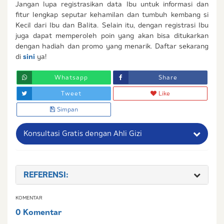
Jangan lupa registrasikan data Ibu untuk informasi dan
fitur lengkap seputar kehamilan dan tumbuh kembang si
Kecil dari Ibu dan Balita. Selain itu, dengan registrasi Ibu
juga dapat memperoleh poin yang akan bisa ditukarkan
dengan hadiah dan promo yang menarik. Daftar sekarang
di
sini
ya!
Whatsapp
Share
Tweet
Like
Simpan
Konsultasi Gratis dengan Ahli Gizi
Nama Lengkap Ibu
REFERENSI:
No. Handphone (Whatsapp)
KOMENTAR
Buat Password
0 Komentar