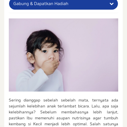
Gabung & Dapatkan Hadiah
Nama Lengkap Ibu
No. Handphone (Whatsapp)
Buat Password
Status / Kondisi Ibu Saat Ini
Tidak Hamil dan Memiliki Anak
Sedang Hamil
Sedang Hamil dan Memiliki Anak
Saya setuju dengan
syarat dan ketentuan
serta
Sering dianggap sebelah sebelah mata, ternyata ada
kebijakan privasi
Ibu & Balita
sejumlah kelebihan anak terlambat bicara. Lalu, apa saja
Saya setuju dan bersedia menerima informasi dari
kelebihannya? Sebelum membahasnya lebih lanjut,
Ibu & Balita, Frisian Flag Indonesia, dan partner Ibu
pastikan Ibu memenuhi asupan nutrisinya agar tumbuh
& Balita.
kembang si Kecil menjadi lebih optimal. Salah satunya