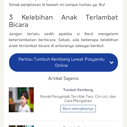
Simak penjelasan di bawah ini sampai tuntas ya, Bu!
3 Kelebihan Anak Terlambat
Bicara
Jangan terlalu sedih apabila si Kecil mengalami
keterlambatan berbicara. Sebab, ada beberapa kelebihan
anak terlambat bicara di antaranya sebagai berikut:
Pantau Tumbuh Kembang Lewat Posyandu
Online
Artikel Sejenis
Nama Lengkap Ibu
Tumbuh Kembang
No. Handphone (Whatsapp)
Kenali Penyebab Terrible Two, Ciri-ciri, dan
Cara Mengatasi
Buat Password
Baca selengkapnya
Status / Kondisi Ibu Saat Ini