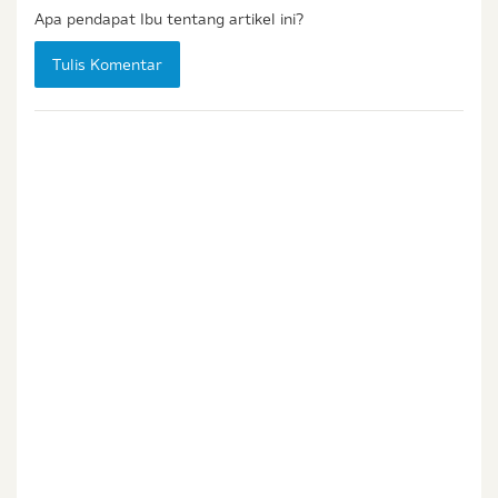
Status / Kondisi Ibu Saat Ini
Apa pendapat Ibu tentang artikel ini?
Tidak Hamil dan Memiliki Anak
Tulis Komentar
Sedang Hamil
Sedang Hamil dan Memiliki Anak
Saya setuju dengan
syarat dan ketentuan
serta
kebijakan privasi
Ibu & Balita
Saya setuju dan bersedia menerima informasi dari
Ibu & Balita, Frisian Flag Indonesia, dan partner Ibu
& Balita.