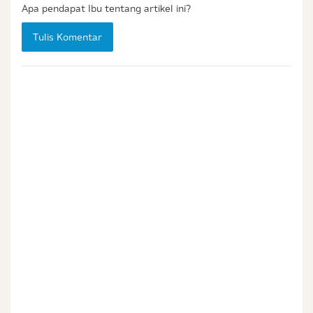
Status / Kondisi Ibu Saat Ini
Apa pendapat Ibu tentang artikel ini?
Tidak Hamil dan Memiliki Anak
Tulis Komentar
Sedang Hamil
Sedang Hamil dan Memiliki Anak
Saya setuju dengan
syarat dan ketentuan
serta
kebijakan privasi
Ibu & Balita
Saya setuju dan bersedia menerima informasi dari
Ibu & Balita, Frisian Flag Indonesia, dan partner Ibu
& Balita.