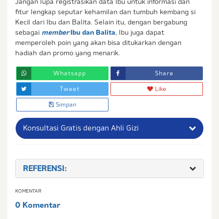
Jangan lupa registrasikan data Ibu untuk informasi dan
fitur lengkap seputar kehamilan dan tumbuh kembang si
Kecil dari Ibu dan Balita. Selain itu, dengan bergabung
sebagai
member
Ibu dan Balita
, Ibu juga dapat
memperoleh poin yang akan bisa ditukarkan dengan
hadiah dan promo yang menarik.
Whatsapp
Share
Tweet
Like
Simpan
Konsultasi Gratis dengan Ahli Gizi
Nama Lengkap Ibu
REFERENSI:
No. Handphone (Whatsapp)
KOMENTAR
Buat Password
0 Komentar