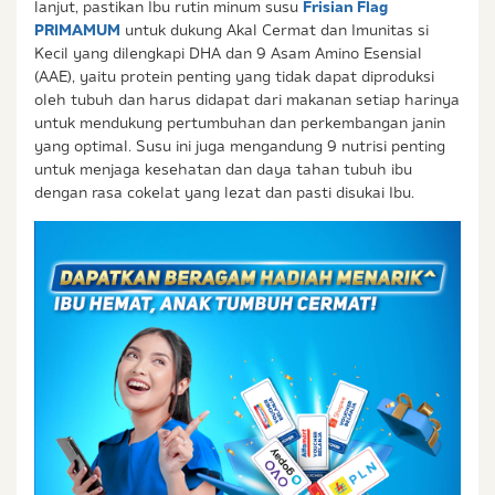
Ibu & Balita, Frisian Flag Indonesia, dan partner Ibu
lanjut, pastikan Ibu rutin minum susu
Frisian Flag
& Balita.
PRIMAMUM
untuk dukung Akal Cermat dan Imunitas si
Kecil yang dilengkapi DHA dan 9 Asam Amino Esensial
(AAE), yaitu protein penting yang tidak dapat diproduksi
oleh tubuh dan harus didapat dari makanan setiap harinya
untuk mendukung pertumbuhan dan perkembangan janin
yang optimal. Susu ini juga mengandung 9 nutrisi penting
untuk menjaga kesehatan dan daya tahan tubuh ibu
dengan rasa cokelat yang lezat dan pasti disukai Ibu.