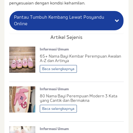
penyesuaian dengan kondisi kehamilan.
Pantau Tumbuh Kembang Lewat Posyandu
Online
Artikel Sejenis
Nama Lengkap Ibu
Informasi Umum
No. Handphone (Whatsapp)
65+ Nama Bayi Kembar Perempuan​ Awalan
A-Z dan Artinya
Buat Password
Baca selengkapnya
Status / Kondisi Ibu Saat Ini
Informasi Umum
Tidak Hamil dan Memiliki Anak
80 Nama Bayi Perempuan Modern 3 Kata
Sedang Hamil
yang Cantik dan Bermakna
Sedang Hamil dan Memiliki Anak
Baca selengkapnya
Saya setuju dengan
syarat dan ketentuan
serta
Informasi Umum
kebijakan privasi
Ibu & Balita