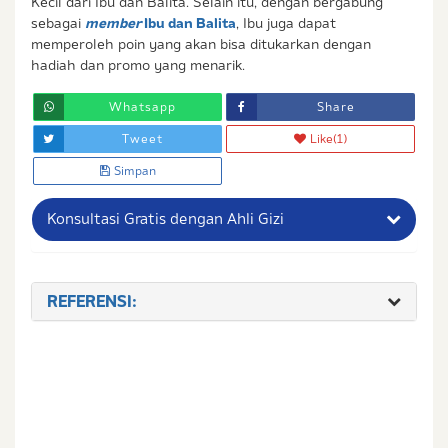
Kecil dari Ibu dan Balita. Selain itu, dengan bergabung
sebagai
member
Ibu dan Balita
, Ibu juga dapat
memperoleh poin yang akan bisa ditukarkan dengan
hadiah dan promo yang menarik.
Whatsapp
Share
Tweet
Like
(1)
Simpan
Konsultasi Gratis dengan Ahli Gizi
Nama Lengkap Ibu
REFERENSI:
No. Handphone (Whatsapp)
Buat Password
Status / Kondisi Ibu Saat Ini