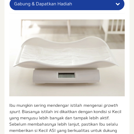
Gabung & Dapatkan Hadiah
Nama Lengkap Ibu
No. Handphone (Whatsapp)
Buat Password
Status / Kondisi Ibu Saat Ini
Tidak Hamil dan Memiliki Anak
Sedang Hamil
Sedang Hamil dan Memiliki Anak
Saya setuju dengan
syarat dan ketentuan
serta
Ibu mungkin sering mendengar istilah mengenai
growth
kebijakan privasi
Ibu & Balita
spurt
.
Biasanya istilah ini dikaitkan dengan kondisi si Kecil
Saya setuju dan bersedia menerima informasi dari
yang menyusu lebih banyak dan tampak lebih aktif.
Ibu & Balita, Frisian Flag Indonesia, dan partner Ibu
Sebelum membahasnya lebih lanjut, pastikan Ibu selalu
& Balita.
memberikan si Kecil ASI yang berkualitas untuk dukung