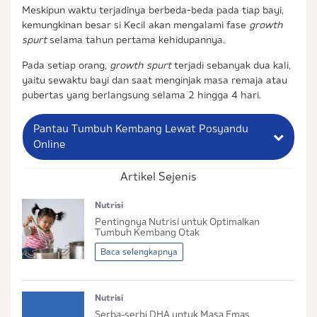
Meskipun waktu terjadinya berbeda-beda pada tiap bayi,
kemungkinan besar si Kecil akan mengalami fase
growth
spurt
selama tahun pertama kehidupannya.
Pada setiap orang,
growth spurt
terjadi sebanyak dua kali,
yaitu sewaktu bayi dan saat menginjak masa remaja atau
pubertas yang berlangsung selama 2 hingga 4 hari.
Pantau Tumbuh Kembang Lewat Posyandu
Online
Artikel Sejenis
Nama Lengkap Ibu
Nutrisi
No. Handphone (Whatsapp)
Pentingnya Nutrisi untuk Optimalkan
Tumbuh Kembang Otak
Buat Password
Baca selengkapnya
Status / Kondisi Ibu Saat Ini
Nutrisi
Tidak Hamil dan Memiliki Anak
Serba-serbi DHA untuk Masa Emas