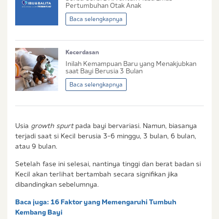
Sedang Hamil
Pertumbuhan Otak Anak
Sedang Hamil dan Memiliki Anak
Baca selengkapnya
Saya setuju dengan
syarat dan ketentuan
serta
Kecerdasan
kebijakan privasi
Ibu & Balita
Inilah Kemampuan Baru yang Menakjubkan
Saya setuju dan bersedia menerima informasi dari
saat Bayi Berusia 3 Bulan
Ibu & Balita, Frisian Flag Indonesia, dan partner Ibu
Baca selengkapnya
& Balita.
Usia
growth spurt
pada bayi bervariasi. Namun, biasanya
terjadi saat si Kecil berusia 3-6 minggu, 3 bulan, 6 bulan,
atau 9 bulan.
Setelah fase ini selesai, nantinya tinggi dan berat badan si
Kecil akan terlihat bertambah secara signifikan jika
dibandingkan sebelumnya.
Baca juga:
16 Faktor yang Memengaruhi Tumbuh
Kembang Bayi