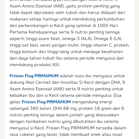
Asam Amino Esensial (AAE), yaitu protein penting yang
tidak dapat diproduksi oleh tubuh dan harus didapat dari
makanan setiap harinya untuk mendukung pertumbuhan
dan perkembangan si Kecil yang optimal di 1000 Hari
Pertama Kehidupannya serta 9 nutrisi penting lainnya
seperti; tinggi asam folat, omega 3 (ALA), Omega 6 (LA),
tinggi zat besi, serat pangan inulin, tinggi vitamin C, protein,
tinggi kalsium dan tinggi seng untuk menjaga kesehatan
dan daya tahan tubuh Ibu selama periode menyusui dan
mendukung produksi ASI.
Frisian Flag PRIMAMUM
adalah susu ibu menyusui untuk
dukung Akal Cermat dan Imunitas Si Kecil dengan DHA, 9
Asam Amino Esensial (AAE) serta 9 nutrisi penting untuk
kebaikan Ibu dan si Kecil selama periode menyusui. Dua
gelas
Frisian Flag PRIMAMUM
mengandung energi
sebanyak 360 kalori, DHA 68 mg, protein 18 gram dan 9
nutrisi penting lainnya dalam jumlah yang disesuaikan
dengan tambahan nutrisi yang dibutuhkan ibu selama
menyusui si Kecil. Frisian Flag PRIMAMUM tersedia dalam
rasa cokelat yang lezat, tidak membuat enek atau mual