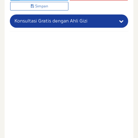
Simpan
Konsultasi Gratis dengan Ahli Gizi
Nama Lengkap Ibu
No. Handphone (Whatsapp)
Buat Password
Status / Kondisi Ibu Saat Ini
Tidak Hamil dan Memiliki Anak
Sedang Hamil
Sedang Hamil dan Memiliki Anak
Saya setuju dengan
syarat dan ketentuan
serta
kebijakan privasi
Ibu & Balita