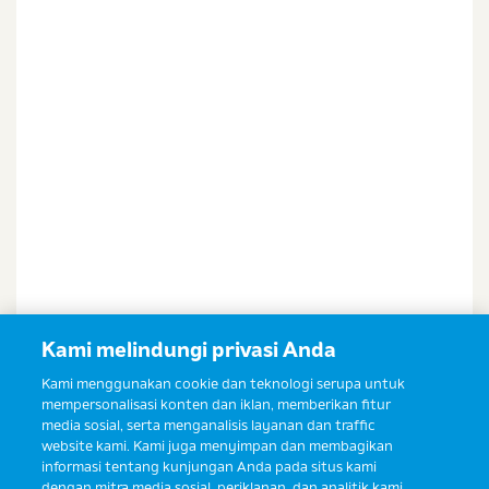
Saya setuju dan bersedia menerima informasi dari
Ibu & Balita, Frisian Flag Indonesia, dan partner Ibu
& Balita.
Kami melindungi privasi Anda
Kami menggunakan cookie dan teknologi serupa untuk
mempersonalisasi konten dan iklan, memberikan fitur
media sosial, serta menganalisis layanan dan traffic
website kami. Kami juga menyimpan dan membagikan
informasi tentang kunjungan Anda pada situs kami
dengan mitra media sosial, periklanan, dan analitik kami.