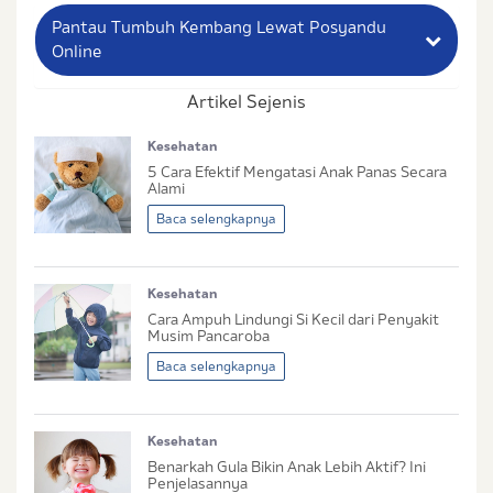
Pantau Tumbuh Kembang Lewat Posyandu
Online
Artikel Sejenis
Nama Lengkap Ibu
Kesehatan
No. Handphone (Whatsapp)
5 Cara Efektif Mengatasi Anak Panas Secara
Alami
Buat Password
Baca selengkapnya
Status / Kondisi Ibu Saat Ini
Kesehatan
Tidak Hamil dan Memiliki Anak
Cara Ampuh Lindungi Si Kecil dari Penyakit
Sedang Hamil
Musim Pancaroba
Sedang Hamil dan Memiliki Anak
Baca selengkapnya
Saya setuju dengan
syarat dan ketentuan
serta
Kesehatan
kebijakan privasi
Ibu & Balita
Benarkah Gula Bikin Anak Lebih Aktif? Ini
Saya setuju dan bersedia menerima informasi dari
Penjelasannya