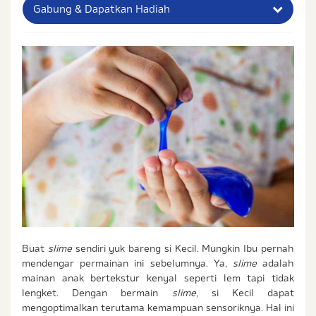
Gabung & Dapatkan Hadiah
Nama Lengkap Ibu
No. Handphone (Whatsapp)
Buat Password
Status / Kondisi Ibu Saat Ini
Tidak Hamil dan Memiliki Anak
Sedang Hamil
Sedang Hamil dan Memiliki Anak
Saya setuju dengan
syarat dan ketentuan
serta
Buat
slime
sendiri yuk bareng si Kecil. Mungkin Ibu pernah
kebijakan privasi
Ibu & Balita
mendengar permainan ini sebelumnya. Ya,
slime
adalah
Saya setuju dan bersedia menerima informasi dari
mainan anak bertekstur kenyal seperti lem tapi tidak
Ibu & Balita, Frisian Flag Indonesia, dan partner Ibu
lengket. Dengan bermain
slime,
si Kecil dapat
& Balita.
mengoptimalkan terutama kemampuan sensoriknya. Hal ini