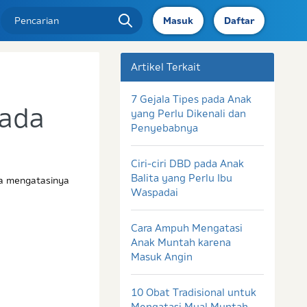
Masuk
Daftar
Artikel Terkait
7 Gejala Tipes pada Anak
pada
yang Perlu Dikenali dan
Penyebabnya
Ciri-ciri DBD pada Anak
Balita yang Perlu Ibu
ra mengatasinya
Waspadai
Cara Ampuh Mengatasi
Anak Muntah karena
Masuk Angin
10 Obat Tradisional untuk
Mengatasi Mual Muntah