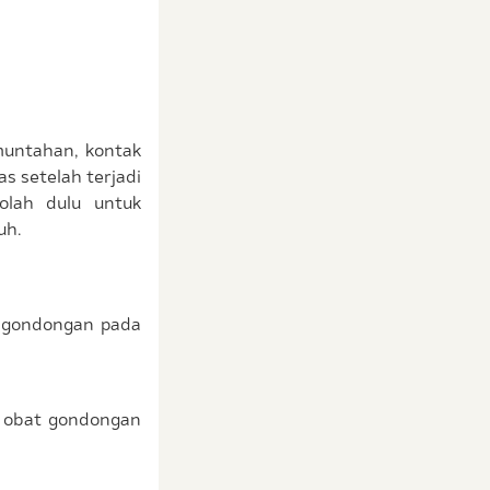
muntahan, kontak
s setelah terjadi
olah dulu untuk
uh.
i gondongan pada
i obat gondongan