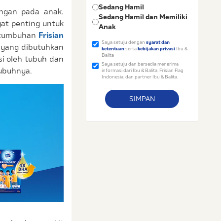
Sedang Hamil
ongan pada anak.
Sedang Hamil dan Memiliki
gat penting untuk
Anak
ertumbuhan
Frisian
Saya setuju dengan
syarat dan
 yang dibutuhkan
ketentuan
serta
kebijakan privasi
Ibu &
Balita
si oleh tubuh dan
Saya setuju dan bersedia menerima
tubuhnya.
informasi dari Ibu & Balita, Frisian Flag
Indonesia, dan partner Ibu & Balita.