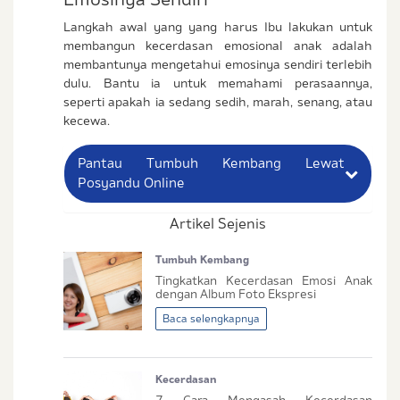
Langkah awal yang yang harus Ibu lakukan untuk
membangun kecerdasan emosional anak adalah
membantunya mengetahui emosinya sendiri terlebih
dulu. Bantu ia untuk memahami perasaannya,
seperti apakah ia sedang sedih, marah, senang, atau
kecewa.
Pantau Tumbuh Kembang Lewat
Posyandu Online
Artikel Sejenis
Nama Lengkap Ibu
Tumbuh Kembang
No. Handphone (Whatsapp)
Tingkatkan Kecerdasan Emosi Anak
dengan Album Foto Ekspresi
Buat Password
Baca selengkapnya
Status / Kondisi Ibu Saat Ini
Kecerdasan
Tidak Hamil dan Memiliki Anak