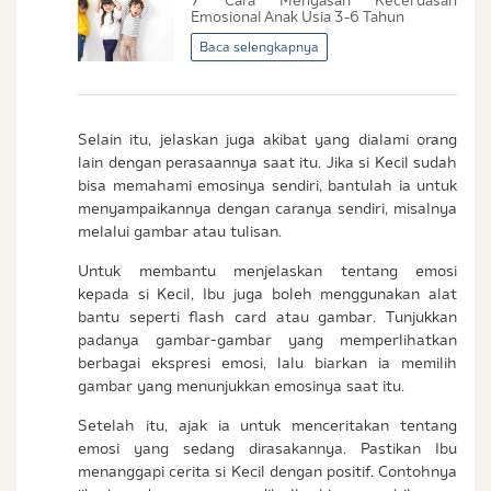
7 Cara Mengasah Kecerdasan
Sedang Hamil
Emosional Anak Usia 3-6 Tahun
Sedang Hamil dan Memiliki Anak
Baca selengkapnya
Saya setuju dengan
syarat dan ketentuan
serta
kebijakan privasi
Ibu & Balita
Selain itu, jelaskan juga akibat yang dialami orang
Saya setuju dan bersedia menerima informasi
lain dengan perasaannya saat itu. Jika si Kecil sudah
dari Ibu & Balita, Frisian Flag Indonesia, dan
bisa memahami emosinya sendiri, bantulah ia untuk
partner Ibu & Balita.
menyampaikannya dengan caranya sendiri, misalnya
melalui gambar atau tulisan.
Untuk membantu menjelaskan tentang emosi
kepada si Kecil, Ibu juga boleh menggunakan alat
bantu seperti flash card atau gambar. Tunjukkan
padanya gambar-gambar yang memperlihatkan
berbagai ekspresi emosi, lalu biarkan ia memilih
gambar yang menunjukkan emosinya saat itu.
Setelah itu, ajak ia untuk menceritakan tentang
emosi yang sedang dirasakannya. Pastikan Ibu
menanggapi cerita si Kecil dengan positif. Contohnya