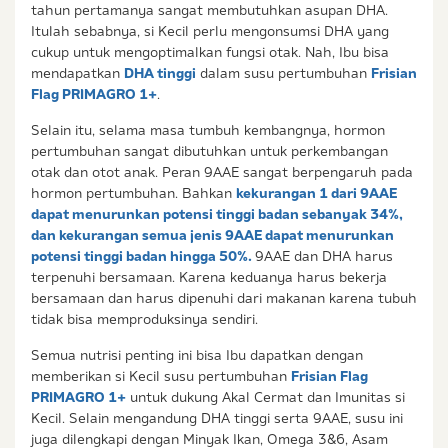
tahun pertamanya sangat membutuhkan asupan DHA.
Itulah sebabnya, si Kecil perlu mengonsumsi DHA yang
cukup untuk mengoptimalkan fungsi otak. Nah, Ibu bisa
mendapatkan
DHA tinggi
dalam susu pertumbuhan
Frisian
Flag PRIMAGRO 1+
.
Selain itu, selama masa tumbuh kembangnya, hormon
pertumbuhan sangat dibutuhkan untuk perkembangan
otak dan otot anak. Peran 9AAE sangat berpengaruh pada
hormon pertumbuhan. Bahkan
kekurangan 1 dari 9AAE
dapat menurunkan potensi tinggi badan sebanyak 34%,
dan kekurangan semua jenis 9AAE dapat menurunkan
potensi tinggi badan hingga 50%.
9AAE dan DHA harus
terpenuhi bersamaan. Karena keduanya harus bekerja
bersamaan dan harus dipenuhi dari makanan karena tubuh
tidak bisa memproduksinya sendiri.
Semua nutrisi penting ini bisa Ibu dapatkan dengan
memberikan si Kecil susu pertumbuhan
Frisian Flag
PRIMAGRO 1+
untuk dukung Akal Cermat dan Imunitas si
Kecil. Selain mengandung DHA tinggi serta 9AAE, susu ini
juga dilengkapi dengan Minyak Ikan, Omega 3&6, Asam