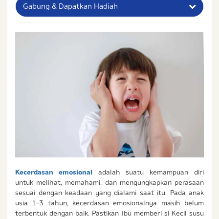
Gabung & Dapatkan Hadiah
Nama Lengkap Ibu
No. Handphone (Whatsapp)
Buat Password
Status / Kondisi Ibu Saat Ini
Tidak Hamil dan Memiliki Anak
Sedang Hamil
Sedang Hamil dan Memiliki Anak
Saya setuju dengan
syarat dan ketentuan
serta
Kecerdasan emosional
adalah suatu kemampuan diri
kebijakan privasi
Ibu & Balita
untuk melihat, memahami, dan mengungkapkan perasaan
Saya setuju dan bersedia menerima informasi dari
sesuai dengan keadaan yang dialami saat itu. Pada anak
Ibu & Balita, Frisian Flag Indonesia, dan partner Ibu
usia 1-3 tahun, kecerdasan emosionalnya masih belum
& Balita.
terbentuk dengan baik. Pastikan Ibu memberi si Kecil susu