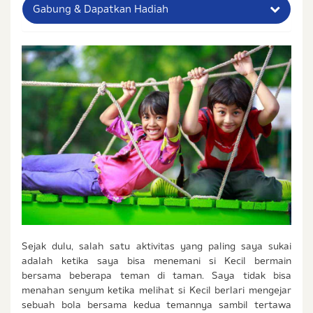
Gabung & Dapatkan Hadiah
Nama Lengkap Ibu
No. Handphone (Whatsapp)
Buat Password
Status / Kondisi Ibu Saat Ini
Tidak Hamil dan Memiliki Anak
Sedang Hamil
Sedang Hamil dan Memiliki Anak
Saya setuju dengan
syarat dan ketentuan
serta
Sejak dulu, salah satu aktivitas yang paling saya sukai
kebijakan privasi
Ibu & Balita
adalah ketika saya bisa menemani si Kecil bermain
Saya setuju dan bersedia menerima informasi dari
bersama beberapa teman di taman.
Saya tidak bisa
Ibu & Balita, Frisian Flag Indonesia, dan partner Ibu
menahan senyum ketika melihat si Kecil berlari mengejar
& Balita.
sebuah bola bersama kedua temannya sambil tertawa