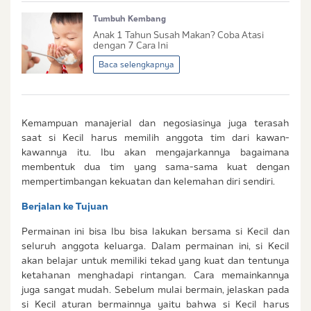
Saya setuju dengan
syarat dan ketentuan
serta
Tumbuh Kembang
kebijakan privasi
Ibu & Balita
Anak 1 Tahun Susah Makan? Coba Atasi
Saya setuju dan bersedia menerima informasi dari
dengan 7 Cara Ini
Ibu & Balita, Frisian Flag Indonesia, dan partner Ibu
Baca selengkapnya
& Balita.
Kemampuan manajerial dan negosiasinya juga terasah
saat si Kecil harus memilih anggota tim dari kawan-
kawannya itu.
Ibu akan mengajarkannya bagaimana
membentuk dua tim yang sama-sama kuat dengan
mempertimbangan kekuatan dan kelemahan diri sendiri.
Berjalan ke Tujuan
Permainan ini bisa Ibu bisa lakukan bersama si Kecil dan
seluruh anggota keluarga.
Dalam permainan ini, si Kecil
akan belajar untuk memiliki tekad yang kuat dan tentunya
ketahanan menghadapi rintangan.
Cara memainkannya
juga sangat mudah.
Sebelum mulai bermain, jelaskan pada
si Kecil aturan bermainnya yaitu bahwa si Kecil harus