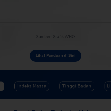
Sumber: Grafik WHO
Lihat Panduan di Sini
n
Indeks Massa
Tinggi Badan
L