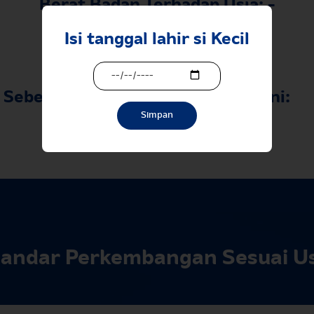
Berat Badan Terhadap Usia:
-
Menampilkan data...
Isi tanggal lahir si Kecil
Sebelumnya:
Saat ini:
Simpan
-
andar Perkembangan Sesuai Us