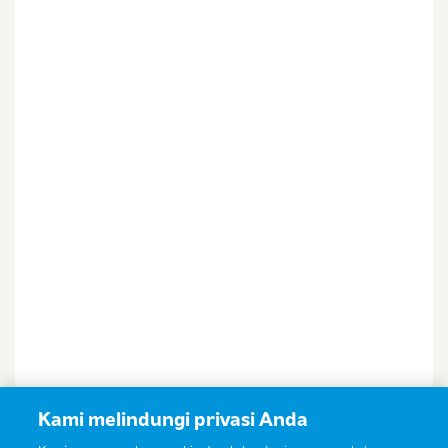
kebijakan privasi
Ibu & Balita
Saya setuju dan bersedia menerima informasi dari
Ibu & Balita, Frisian Flag Indonesia, dan partner Ibu
& Balita.
Kami melindungi privasi Anda