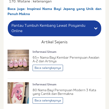
Watane : ketenangan
Baca juga:
Inspirasi Nama Bayi Jepang yang Unik dan
Penuh Makna
Pantau Tumbuh Kembang Lewat Posyandu
Online
Artikel Sejenis
Nama Lengkap Ibu
Informasi Umum
No. Handphone (Whatsapp)
65+ Nama Bayi Kembar Perempuan​ Awalan
A-Z dan Artinya
Buat Password
Baca selengkapnya
Status / Kondisi Ibu Saat Ini
Informasi Umum
Tidak Hamil dan Memiliki Anak
80 Nama Bayi Perempuan Modern 3 Kata
Sedang Hamil
yang Cantik dan Bermakna
Sedang Hamil dan Memiliki Anak
Baca selengkapnya