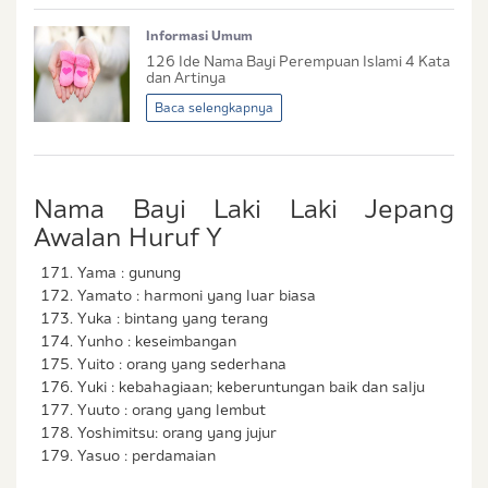
Saya setuju dengan
syarat dan ketentuan
serta
Informasi Umum
kebijakan privasi
Ibu & Balita
126 Ide Nama Bayi Perempuan Islami 4 Kata
Saya setuju dan bersedia menerima informasi dari
dan Artinya
Ibu & Balita, Frisian Flag Indonesia, dan partner Ibu
Baca selengkapnya
& Balita.
Nama Bayi Laki Laki Jepang
Awalan Huruf Y
Yama : gunung
Yamato : harmoni yang luar biasa
Yuka : bintang yang terang
Yunho : keseimbangan
Yuito : orang yang sederhana
Yuki : kebahagiaan; keberuntungan baik dan salju
Yuuto : orang yang lembut
Yoshimitsu: orang yang jujur
Yasuo : perdamaian