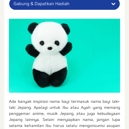
Gabung & Dapatkan Hadiah
Nama Lengkap Ibu
No. Handphone (Whatsapp)
Buat Password
Status / Kondisi Ibu Saat Ini
Tidak Hamil dan Memiliki Anak
Sedang Hamil
Sedang Hamil dan Memiliki Anak
Saya setuju dengan
syarat dan ketentuan
serta
Ada banyak inspirasi nama bayi termasuk nama bayi laki-
kebijakan privasi
Ibu & Balita
laki Jepang. Apalagi untuk Ibu atau Ayah yang memang
Saya setuju dan bersedia menerima informasi dari
penggemar anime, musik Jepang, atau juga kebudayaan
Ibu & Balita, Frisian Flag Indonesia, dan partner Ibu
Jepang lainnya. Selain menyiapkan nama, jangan lupa
& Balita.
selama kehamilan Ibu harus selalu mengonsumsi asupan