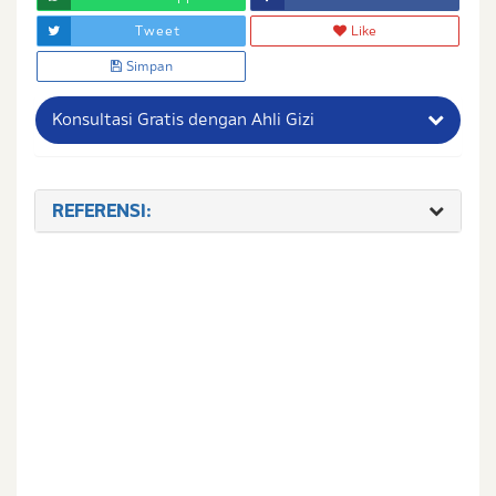
Tweet
Like
Simpan
Konsultasi Gratis dengan Ahli Gizi
Nama Lengkap Ibu
REFERENSI:
No. Handphone (Whatsapp)
Buat Password
Status / Kondisi Ibu Saat Ini
Tidak Hamil dan Memiliki Anak
Sedang Hamil
Sedang Hamil dan Memiliki Anak
Saya setuju dengan
syarat dan ketentuan
serta