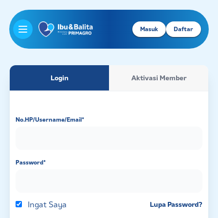
Masuk
Daftar
Open main menu
Login
Aktivasi Member
No.HP/Username/Email
*
Password
*
Ingat Saya
Lupa Password?