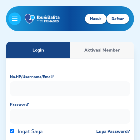
Masuk
Daftar
Open main menu
Login
Aktivasi Member
No.HP/Username/Email
*
Password
*
Ingat Saya
Lupa Password?