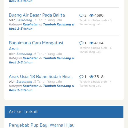
Kecil 1-3 tahun
Buang Air Besar Pada Balita
2
4690
oleh
Seseorang
,
7 Tahun Yang Lalu
Terakhir dibalas oleh - 6
Kategori
Kesehatan
di
Tumbuh Kembang si
Tahun Yang Lalu
Kecil 1-3 tahun
Bagaimana Cara Mengatasi
1
4104
Anak...
Terakhir dibalas oleh - 4
Tahun Yang Lalu
oleh
Seseorang
,
6 Tahun Yang Lalu
Kategori
Kesehatan
di
Tumbuh Kembang si
Kecil 1-3 tahun
Anak Usia 18 Bulan Sudah Bisa...
1
3518
oleh
Seseorang
,
5 Tahun Yang Lalu
Terakhir dibalas oleh - 4
Kategori
Kesehatan
di
Tumbuh Kembang si
Tahun Yang Lalu
Kecil 1-3 tahun
Artikel Terkait
Penyebab Pup Bayi Warna Hijau