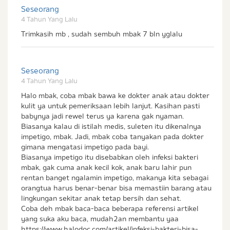
Seseorang
4 Tahun Yang Lalu
Trimkasih mb , sudah sembuh mbak 7 bln yglalu
Seseorang
4 Tahun Yang Lalu
Halo mbak, coba mbak bawa ke dokter anak atau dokter
kulit ya untuk pemeriksaan lebih lanjut. Kasihan pasti
babynya jadi rewel terus ya karena gak nyaman.
Biasanya kalau di istilah medis, suleten itu dikenalnya
impetigo, mbak. Jadi, mbak coba tanyakan pada dokter
gimana mengatasi impetigo pada bayi.
Biasanya impetigo itu disebabkan oleh infeksi bakteri
mbak, gak cuma anak kecil kok, anak baru lahir pun
rentan banget ngalamin impetigo, makanya kita sebagai
orangtua harus benar-benar bisa memastiin barang atau
lingkungan sekitar anak tetap bersih dan sehat.
Coba deh mbak baca-baca beberapa referensi artikel
yang suka aku baca, mudah2an membantu yaa
https://www.halodoc.com/artikel/infeksi-bakteri-bisa-