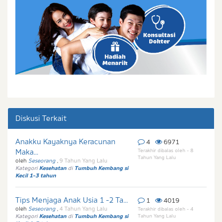
Diskusi Terkait
Anakku Kayaknya Keracunan
4
6971
Maka...
Terakhir dibalas oleh - 8
Tahun Yang Lalu
oleh
Seseorang
,
9 Tahun Yang Lalu
Kategori
Kesehatan
di
Tumbuh Kembang si
Kecil 1-3 tahun
Tips Menjaga Anak Usia 1 -2 Ta...
1
4019
oleh
Seseorang
,
4 Tahun Yang Lalu
Terakhir dibalas oleh - 4
Kategori
Kesehatan
di
Tumbuh Kembang si
Tahun Yang Lalu