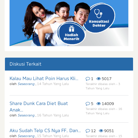
Diskusi Terkait
Kalau Mau Lihat Poin Harus Kli...
1
5017
oleh
Seseorang
,
14 Tahun Yang Lalu
Terakhir dibalas oleh - 3
Tahun Yang Lalu
Share Dunk Cara Diet Buat
5
14009
Anak...
Terakhir dibalas oleh - 16
Tahun Yang Lalu
oleh
Seseorang
,
16 Tahun Yang Lalu
Aku Sudah Telp CS Nya FF.. Dan...
12
9051
oleh
Seseorang
,
15 Tahun Yang Lalu
Terakhir dibalas oleh - 15