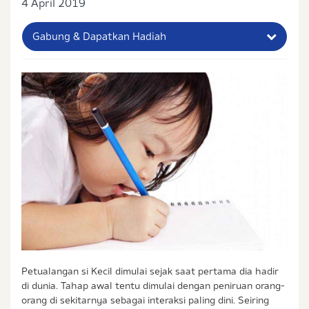
4 April 2019
Gabung & Dapatkan Hadiah
Nama Lengkap Ibu
No. Handphone (Whatsapp)
Buat Password
Status / Kondisi Ibu Saat Ini
Tidak Hamil dan Memiliki Anak
Sedang Hamil
Sedang Hamil dan Memiliki Anak
Saya setuju dengan
syarat dan ketentuan
serta
Petualangan si Kecil dimulai sejak saat pertama dia hadir
kebijakan privasi
Ibu & Balita
di dunia. Tahap awal tentu dimulai dengan peniruan orang-
Saya setuju dan bersedia menerima informasi dari
orang di sekitarnya sebagai interaksi paling dini. Seiring