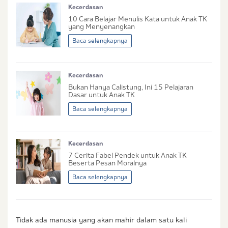
Kecerdasan
No. Handphone (Whatsapp)
10 Cara Belajar Menulis Kata untuk Anak TK
yang Menyenangkan
Buat Password
Baca selengkapnya
Status / Kondisi Ibu Saat Ini
Kecerdasan
Tidak Hamil dan Memiliki Anak
Bukan Hanya Calistung, Ini 15 Pelajaran
Sedang Hamil
Dasar untuk Anak TK
Sedang Hamil dan Memiliki Anak
Baca selengkapnya
Saya setuju dengan
syarat dan ketentuan
serta
Kecerdasan
kebijakan privasi
Ibu & Balita
7 Cerita Fabel Pendek untuk Anak TK
Saya setuju dan bersedia menerima informasi dari
Beserta Pesan Moralnya
Ibu & Balita, Frisian Flag Indonesia, dan partner Ibu
Baca selengkapnya
& Balita.
Tidak ada manusia yang akan mahir dalam satu kali