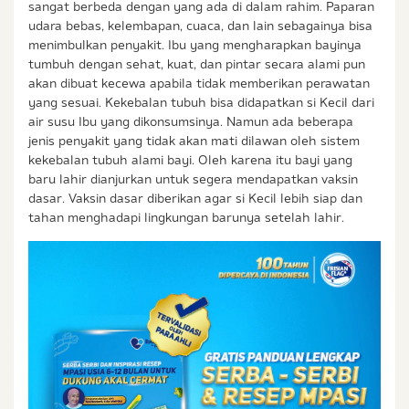
Ibu & Balita, Frisian Flag Indonesia, dan partner Ibu
sangat berbeda dengan yang ada di dalam rahim. Paparan
& Balita.
udara bebas, kelembapan, cuaca, dan lain sebagainya bisa
menimbulkan penyakit. Ibu yang mengharapkan bayinya
tumbuh dengan sehat, kuat, dan pintar secara alami pun
akan dibuat kecewa apabila tidak memberikan perawatan
yang sesuai. Kekebalan tubuh bisa didapatkan si Kecil dari
air susu Ibu yang dikonsumsinya. Namun ada beberapa
jenis penyakit yang tidak akan mati dilawan oleh sistem
kekebalan tubuh alami bayi. Oleh karena itu bayi yang
baru lahir dianjurkan untuk segera mendapatkan vaksin
dasar. Vaksin dasar diberikan agar si Kecil lebih siap dan
tahan menghadapi lingkungan barunya setelah lahir.