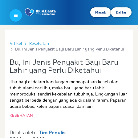
Masuk
Daftar
Artikel
Kesehatan
Bu, Ini Jenis Penyakit Bayi Baru Lahir yang Perlu Diketahui
Bu, Ini Jenis Penyakit Bayi Baru
Lahir yang Perlu Diketahui
Jika bayi di dalam kandungan mendapatkan kekebalan
tubuh alami dari Ibu, maka bayi yang baru lahir
memproduksi sendiri kekebalan tubuhnya. Lingkungan luar
sangat berbeda dengan yang ada di dalam rahim. Paparan
udara bebas, kelembapan, cuaca, dan lain
KESEHATAN
Ditulis oleh :
Tim Penulis