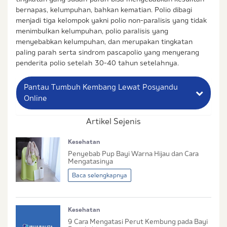
bernapas, kelumpuhan, bahkan kematian. Polio dibagi
menjadi tiga kelompok yakni polio non-paralisis yang tidak
menimbulkan kelumpuhan, polio paralisis yang
menyebabkan kelumpuhan, dan merupakan tingkatan
paling parah serta sindrom pascapolio yang menyerang
penderita polio setelah 30-40 tahun setelahnya.
Pantau Tumbuh Kembang Lewat Posyandu
Online
Artikel Sejenis
Nama Lengkap Ibu
Kesehatan
No. Handphone (Whatsapp)
Penyebab Pup Bayi Warna Hijau dan Cara
Mengatasinya
Buat Password
Baca selengkapnya
Status / Kondisi Ibu Saat Ini
Kesehatan
Tidak Hamil dan Memiliki Anak
9 Cara Mengatasi Perut Kembung pada Bayi
Sedang Hamil