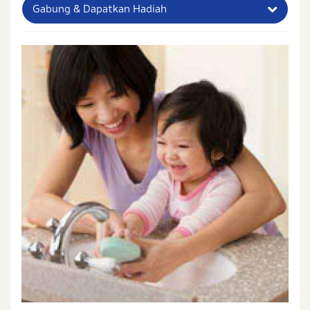
Gabung & Dapatkan Hadiah
Nama Lengkap Ibu
No. Handphone (Whatsapp)
Buat Password
Status / Kondisi Ibu Saat Ini
Tidak Hamil dan Memiliki Anak
Sedang Hamil
Sedang Hamil dan Memiliki Anak
Saya setuju dengan
syarat dan ketentuan
serta
kebijakan privasi
Ibu & Balita
Saya setuju dan bersedia menerima informasi dari
Ibu & Balita, Frisian Flag Indonesia, dan partner Ibu
& Balita.