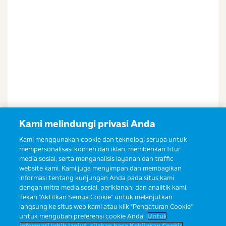
Kami melindungi privasi Anda
Kami menggunakan cookie dan teknologi serupa untuk
mempersonalisasi konten dan iklan, memberikan fitur
media sosial, serta menganalisis layanan dan traffic
website kami. Kami juga menyimpan dan membagikan
informasi tentang kunjungan Anda pada situs kami
dengan mitra media sosial, periklanan, dan analitik kami.
Tekan "Aktifkan Semua Cookie" untuk melanjutkan
langsung ke situs web kami atau klik "Pengaturan Cookie"
untuk mengubah preferensi cookie Anda.
Untuk
informasi lebih lanjut, silakan baca Kebijakan Cookie