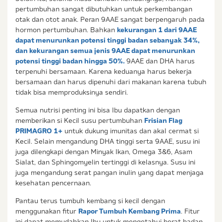
pertumbuhan sangat dibutuhkan untuk perkembangan
otak dan otot anak. Peran 9AAE sangat berpengaruh pada
hormon pertumbuhan. Bahkan
kekurangan 1 dari 9AAE
dapat menurunkan potensi tinggi badan sebanyak 34%,
dan kekurangan semua jenis 9AAE dapat menurunkan
potensi tinggi badan hingga 50%.
9AAE dan DHA harus
terpenuhi bersamaan. Karena keduanya harus bekerja
bersamaan dan harus dipenuhi dari makanan karena tubuh
tidak bisa memproduksinya sendiri.
Semua nutrisi penting ini bisa Ibu dapatkan dengan
memberikan si Kecil susu pertumbuhan
Frisian Flag
PRIMAGRO 1+
untuk dukung imunitas dan akal cermat si
Kecil. Selain mengandung DHA tinggi serta 9AAE, susu ini
juga dilengkapi dengan Minyak Ikan, Omega 3&6, Asam
Sialat, dan Sphingomyelin tertinggi di kelasnya. Susu ini
juga mengandung serat pangan inulin yang dapat menjaga
kesehatan pencernaan.
Pantau terus tumbuh kembang si kecil dengan
menggunakan fitur
Rapor Tumbuh Kembang Prima
. Fitur
ini dapat memudahkan Ibu untuk mengetahui berat badan,