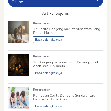
Online
Artikel Sejenis
Nama Lengkap Ibu
Kecerdasan
No. Handphone (Whatsapp)
13 Cerita Dongeng Rakyat Nusantara yang
Penuh Makna
Buat Password
Baca selengkapnya
Status / Kondisi Ibu Saat Ini
Kecerdasan
Tidak Hamil dan Memiliki Anak
10 Dongeng Sebelum Tidur Panjang untuk
Sedang Hamil
Anak Usia 1-3 Tahun
Sedang Hamil dan Memiliki Anak
Baca selengkapnya
Saya setuju dengan
syarat dan ketentuan
serta
Kecerdasan
kebijakan privasi
Ibu & Balita
Kumpulan Cerita Dongeng Sunda untuk
Saya setuju dan bersedia menerima informasi dari
Pengantar Tidur Anak
Ibu & Balita, Frisian Flag Indonesia, dan partner Ibu
Baca selengkapnya
& Balita.